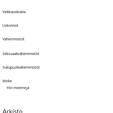
Veikkauskratia
Uskonnot
Vähemmistöt
Seksuaalivähemmistöt
Sukupuolivähemmistöt
Woke
Yön meemejä
Arkisto