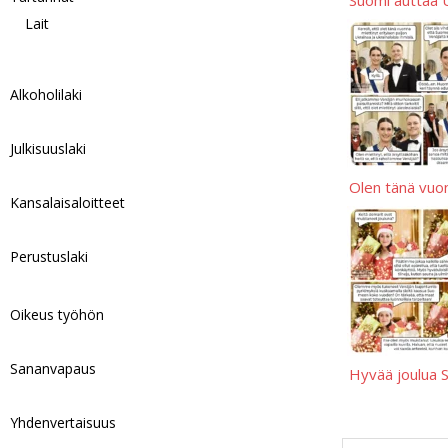
Lait
Alkoholilaki
Julkisuuslaki
Olen tänä vuo
Kansalaisaloitteet
Perustuslaki
Oikeus työhön
Sananvapaus
Hyvää joulua 
Yhdenvertaisuus