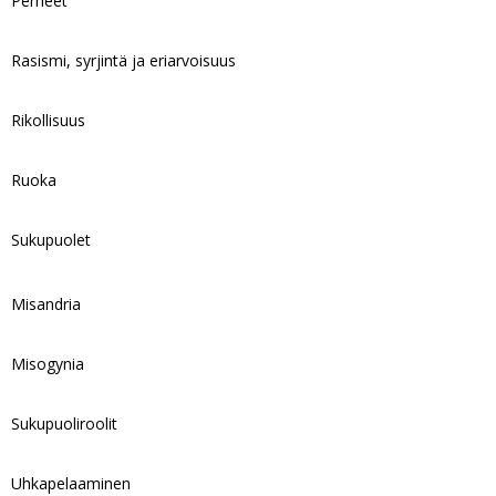
Perheet
Rasismi, syrjintä ja eriarvoisuus
Rikollisuus
Ruoka
Sukupuolet
Misandria
Misogynia
Sukupuoliroolit
Uhkapelaaminen