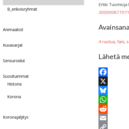
Erkki Tuomioja 
B_erikoisryhmät
200000877071
Avainsan
Animaatiot
4 ruutua
, 
fani
, 
s
Kuvasarjat
Lähetä me
Sensuroidut
Suosituimmat
F
Historia
a
X
Korona
c
B
e
l
W
Koronajäljitys
b
u
h
R
o
e
a
e
E