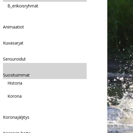
B_erikoisryhmät
Animaatiot
Kuvasarjat
Sensuroidut
Suosituimmat
Historia
Korona
Koronajäljitys