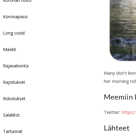
Koronan hoito
Koronapassi
Long covid
Maskit
Rajavalvonta
Many don’t know 
her morning rid
Rajoitukset
Meemiin l
Rokotukset
Twitter:
https
Salaliitot
Lähteet
Tartunnat