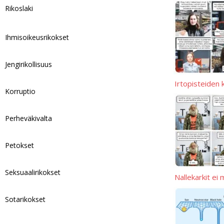
Rikoslaki
p
t
l
y
a
p
L
r
Ihmisoikeusrikokset
i
e
n
Jengirikollisuus
k
Irtopisteiden 
Korruptio
Perheväkivalta
Petokset
Seksuaalirikokset
Nallekarkit ei
Sotarikokset