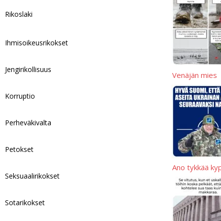
p
t
l
y
a
Rikoslaki
p
L
r
i
e
Ihmisoikeusrikokset
n
k
Jengirikollisuus
Venäjän mies
Korruptio
Perheväkivalta
Petokset
Ano tykkää ky
Seksuaalirikokset
Sotarikokset