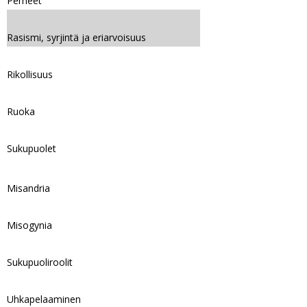
Perheet
Rasismi, syrjintä ja eriarvoisuus
Rikollisuus
Ruoka
Sukupuolet
Misandria
Misogynia
Sukupuoliroolit
Uhkapelaaminen