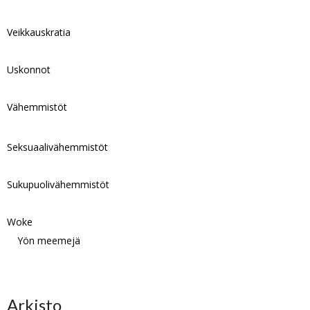
Veikkauskratia
Uskonnot
Vähemmistöt
Seksuaalivähemmistöt
Sukupuolivähemmistöt
Woke
Yön meemejä
Arkisto