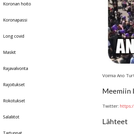
Koronan hoito
Koronapassi
Long covid
Maskit
Rajavalvonta
Voimia Ano Turt
Rajoitukset
Meemiin l
Rokotukset
Twitter:
https
Salaliitot
Lähteet
Tartunnat