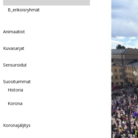
B_erikoisryhmät
Animaatiot
Kuvasarjat
Sensuroidut
Suosituimmat
Historia
Korona
Koronajäljitys