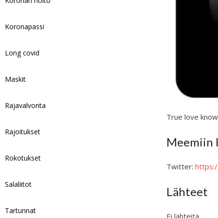
Koronan hoito
Koronapassi
Long covid
Maskit
Rajavalvonta
True love know
Rajoitukset
Meemiin l
Rokotukset
Twitter:
https
Salaliitot
Lähteet
Tartunnat
Ei lähteitä.