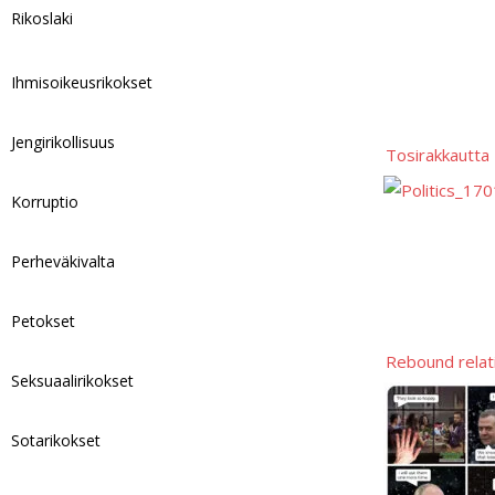
p
t
l
y
a
Rikoslaki
p
L
r
i
e
Ihmisoikeusrikokset
n
k
Jengirikollisuus
Tosirakkautta
Korruptio
Perheväkivalta
Petokset
Rebound relat
Seksuaalirikokset
Sotarikokset