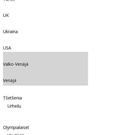
UK
Ukraina
USA
Valko-Venäjä
Venäjä
Tšetšenia
Urheilu
Olympialaiset