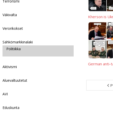
Terrorismi
Väkivalta
Kherson is Uk
Verorikokset
Sähkömarkkinalaki
Politiikka
German anti-
Aktivismi
Aluevaltuutetut
P
AVI
Eduskunta