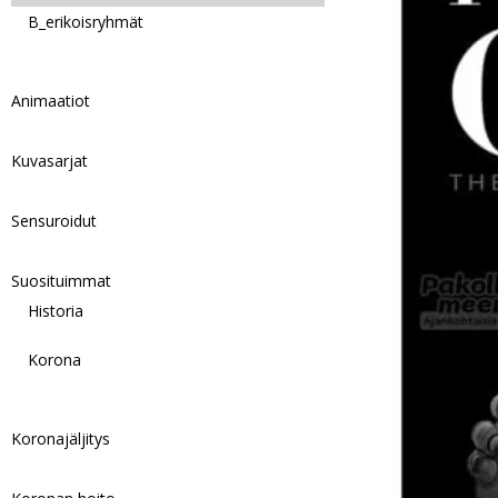
B_erikoisryhmät
Animaatiot
Kuvasarjat
Sensuroidut
Suosituimmat
Historia
Korona
Koronajäljitys