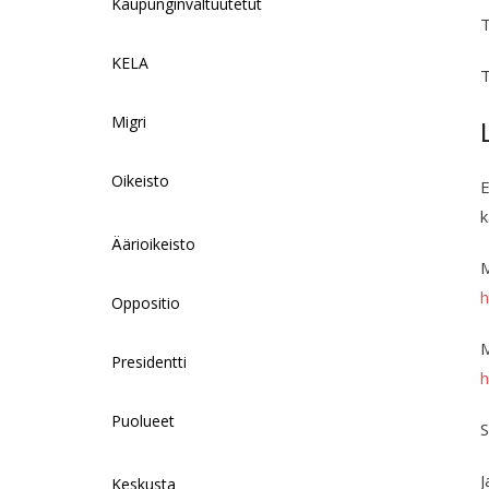
Kaupunginvaltuutetut
T
KELA
T
Migri
Oikeisto
E
k
Äärioikeisto
M
h
Oppositio
M
Presidentti
h
Puolueet
S
J
Keskusta