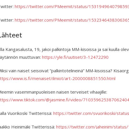
witter:
https://twitter.com/PMeemit/status/153194964079859
witter:
https://twitter.com/PMeemit/status/153234643830636
Lähteet
lla Kangasalusta, 19, jakoi palkintoja MM-kisoissa ja sai kuulla ole
äytännön muuttuvan:
https://yle.fi/uutiset/3-12472290
iksi vain naiset seisoivat ”palkintotelineinä” MM-kisoissa? Kisaorga
ttps://www.is.fi/menaiset/ilmiot/art-2000008851550.html
eemin vasemmanpuoleisen naisen terveiset vihaajille:
ttps://www.tiktok.com/@jasmine.fi/video/71035962538706240
alla Vuorikoski Twitterissä:
https://twitter.com/svuorikoski/st
aakko Heinimäki Twitterissä:
https://twitter.com/jaheinim/stat