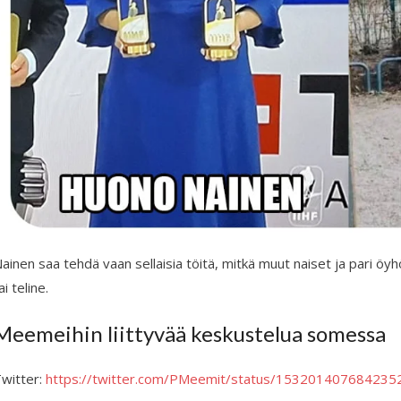
ainen saa tehdä vaan sellaisia töitä, mitkä muut naiset ja pari öy
ai teline.
Meemeihin liittyvää keskustelua somessa
witter:
https://twitter.com/PMeemit/status/153201407684235