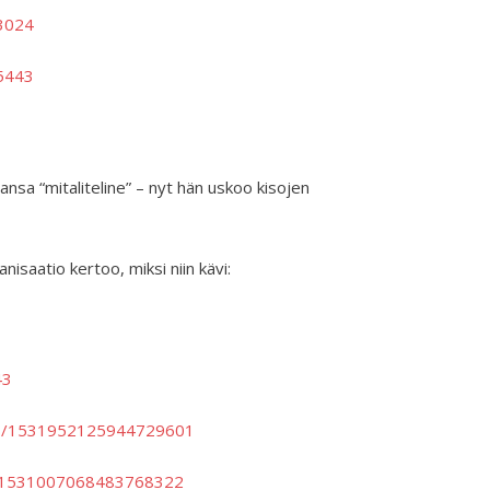
3024
5443
vansa “mitaliteline” – nyt hän uskoo kisojen
nisaatio kertoo, miksi niin kävi:
43
atus/1531952125944729601
us/1531007068483768322