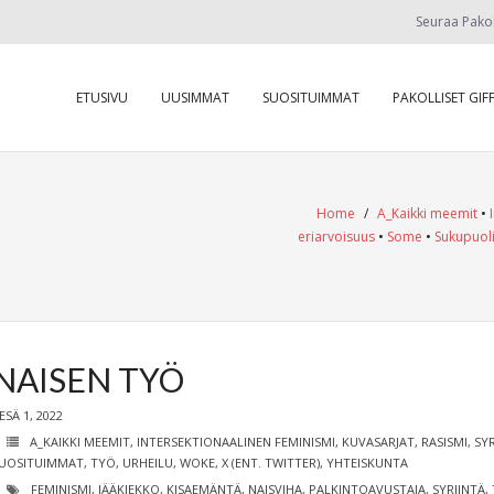
Seuraa Pako
ETUSIVU
UUSIMMAT
SUOSITUIMMAT
PAKOLLISET GIFF
Home
/
A_Kaikki meemit
•
eriarvoisuus
•
Some
•
Sukupuoli
NAISEN TYÖ
ESÄ 1, 2022
A_KAIKKI MEEMIT
,
INTERSEKTIONAALINEN FEMINISMI
,
KUVASARJAT
,
RASISMI, SY
UOSITUIMMAT
,
TYÖ
,
URHEILU
,
WOKE
,
X (ENT. TWITTER)
,
YHTEISKUNTA
FEMINISMI
,
JÄÄKIEKKO
,
KISAEMÄNTÄ
,
NAISVIHA
,
PALKINTOAVUSTAJA
,
SYRJINTÄ
,