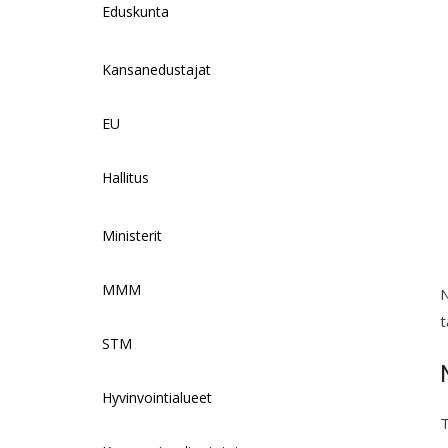
Eduskunta
Kansanedustajat
EU
Hallitus
Ministerit
MMM
N
t
STM
Hyvinvointialueet
T