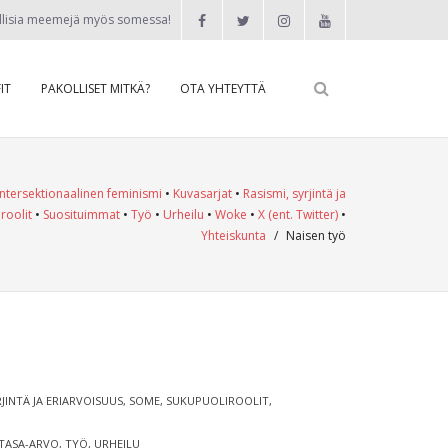
llisia meemejä myös somessa!
IT
PAKOLLISET MITKÄ?
OTA YHTEYTTÄ
Intersektionaalinen feminismi
•
Kuvasarjat
•
Rasismi, syrjintä ja
roolit
•
Suosituimmat
•
Työ
•
Urheilu
•
Woke
•
X (ent. Twitter)
•
Yhteiskunta
/
Naisen työ
RJINTÄ JA ERIARVOISUUS
,
SOME
,
SUKUPUOLIROOLIT
,
TASA-ARVO
,
TYÖ
,
URHEILU