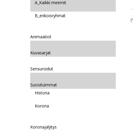
A_Kaikki meemit
B_erikoisryhmät
(
Animaatiot
Kuvasarjat
Sensuroidut
Suosituimmat
Historia
Korona
Koronajäljitys