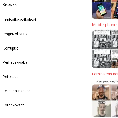
Rikoslaki
i
e
n
Ihmisoikeusrikokset
k
Mobile phone
Jengirikollisuus
Korruptio
Perheväkivalta
Feminismin no
Petokset
Seksuaalirikokset
Sotarikokset