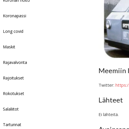
Koronan hoito
Koronapassi
Long covid
Maskit
Rajavalvonta
Meemiin l
Rajoitukset
Twitter:
https
Rokotukset
Lähteet
Salaliitot
Ei lähteitä.
Tartunnat