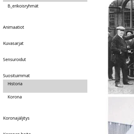
B_erikoisryhmät
Animaatiot
Kuvasarjat
Sensuroidut
Suosituimmat
Historia
Korona
Koronajäljitys