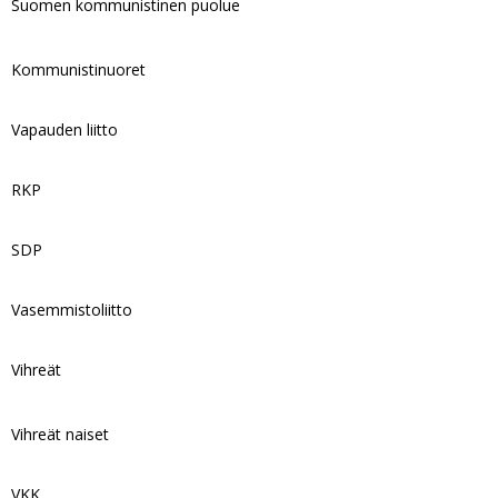
Suomen kommunistinen puolue
Kommunistinuoret
Vapauden liitto
RKP
SDP
Vasemmistoliitto
Vihreät
Vihreät naiset
VKK