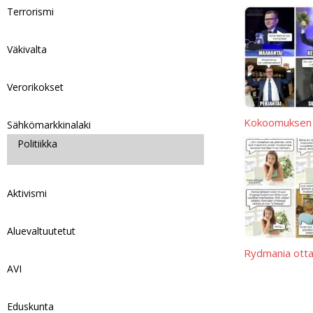
y
A
i
i
p
h
Terrorismi
p
t
l
y
a
p
L
r
Väkivalta
i
e
Verorikokset
n
k
Kokoomuksen vi
Sähkömarkkinalaki
Politiikka
Aktivismi
Aluevaltuutetut
Rydmania ott
AVI
Eduskunta