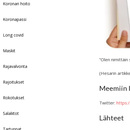
Koronan hoito
Koronapassi
Long covid
Maskit
”Olen nimittäin
Rajavalvonta
(Hesarin artikk
Rajoitukset
Meemiin l
Rokotukset
Twitter:
https
Salaliitot
Lähteet
Tartunnat