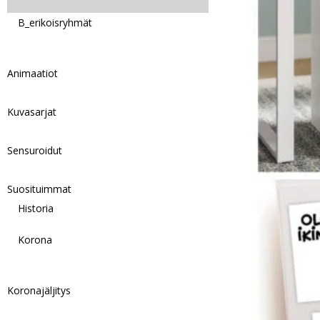
B_erikoisryhmät
Animaatiot
Kuvasarjat
Sensuroidut
Suosituimmat
Historia
Korona
Koronajäljitys