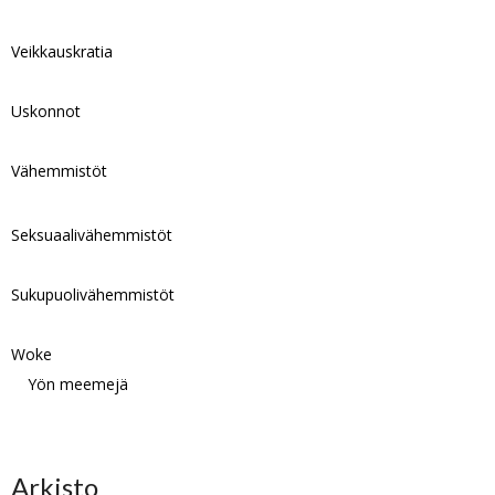
Veikkauskratia
Uskonnot
Vähemmistöt
Seksuaalivähemmistöt
Sukupuolivähemmistöt
Woke
Yön meemejä
Arkisto