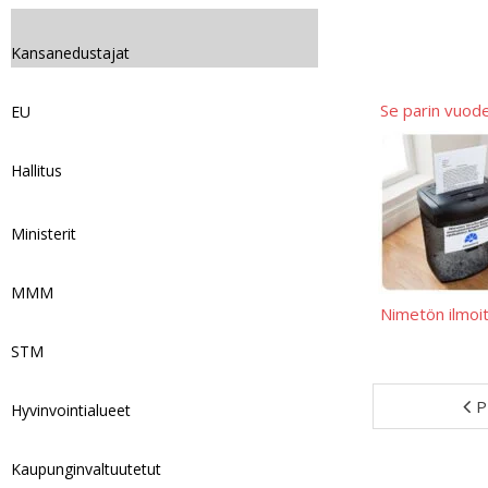
Kansanedustajat
Se parin vuod
EU
Hallitus
Ministerit
MMM
Nimetön ilmoi
STM
P
Hyvinvointialueet
Kaupunginvaltuutetut