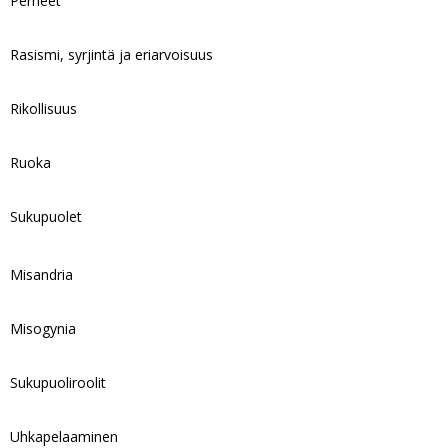
Perheet
Rasismi, syrjintä ja eriarvoisuus
Rikollisuus
Ruoka
Sukupuolet
Misandria
Misogynia
Sukupuoliroolit
Uhkapelaaminen