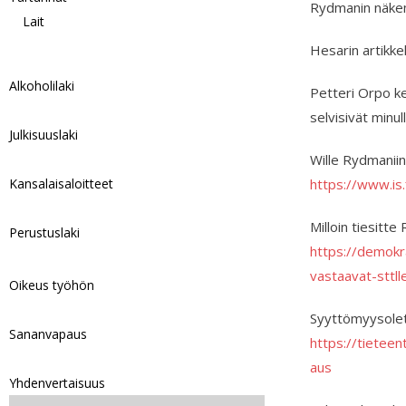
Rydmanin näke
Lait
Hesarin artikke
Alkoholilaki
Petteri Orpo ke
selvisivät minul
Julkisuuslaki
Wille Rydmaniin
Kansalaisaloitteet
https://www.is
Milloin tiesitt
Perustuslaki
https://demokra
vastaavat-sttll
Oikeus työhön
Syyttömyysole
Sananvapaus
https://tietee
aus
Yhdenvertaisuus