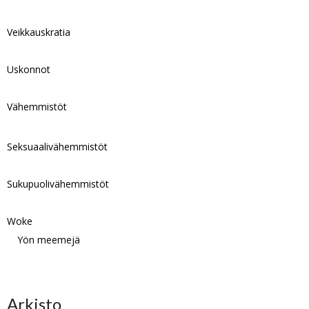
Veikkauskratia
Uskonnot
Vähemmistöt
Seksuaalivähemmistöt
Sukupuolivähemmistöt
Woke
Yön meemejä
Arkisto