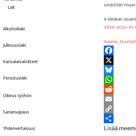
seulottiin muun
Lait
A-klinikan asian
3850-4c3e-91
Alkoholilaki
huume
, 
huumet
Julkisuuslaki
F
Kansalaisaloitteet
a
X
Perustuslaki
c
B
e
l
W
Oikeus työhön
b
u
h
R
o
e
a
e
E
Sananvapaus
o
s
t
d
m
C
Lisää meem
k
k
s
d
a
o
S
Yhdenvertaisuus