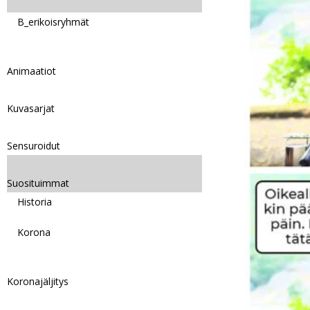
B_erikoisryhmät
Animaatiot
Kuvasarjat
Sensuroidut
Suosituimmat
Historia
Korona
Koronajäljitys