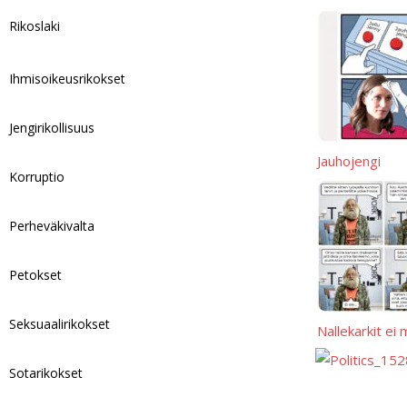
y
A
i
i
p
h
Rikoslaki
p
t
l
y
a
p
L
r
Ihmisoikeusrikokset
i
e
n
Jengirikollisuus
k
Jauhojengi
Korruptio
Perheväkivalta
Petokset
Seksuaalirikokset
Nallekarkit ei
Sotarikokset