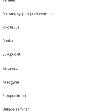
Perheet
Rasismi, syrjintä ja eriarvoisuus
Rikollisuus
Ruoka
Sukupuolet
Misandria
Misogynia
Sukupuoliroolit
Uhkapelaaminen