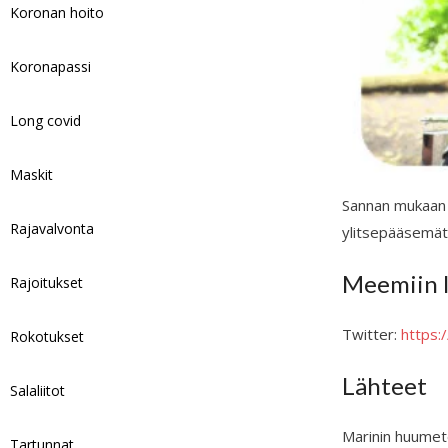
Koronan hoito
Koronapassi
Long covid
Maskit
Sannan mukaan m
Rajavalvonta
ylitsepääsemätt
Meemiin l
Rajoitukset
Twitter:
https
Rokotukset
Lähteet
Salaliitot
Marinin huume­t
Tartunnat