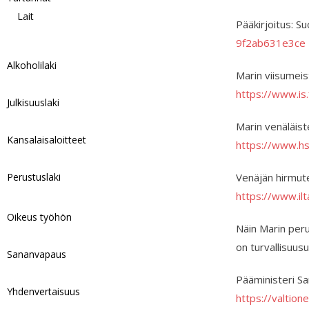
Lait
Pääkirjoitus: Su
9f2ab631e3ce
Alkoholilaki
Marin viisumeis
https://www.is
Julkisuuslaki
Marin venäläiste
Kansalaisaloitteet
https://www.hs
Perustuslaki
Venäjän hirmute
https://www.il
Oikeus työhön
Näin Marin peru
on turvallisuus
Sananvapaus
Pääministeri S
Yhdenvertaisuus
https://valtio