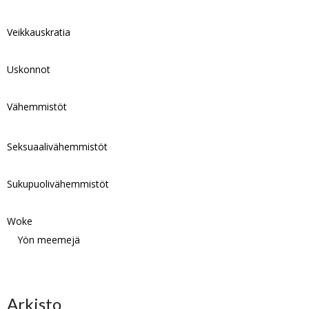
Veikkauskratia
Uskonnot
Vähemmistöt
Seksuaalivähemmistöt
Sukupuolivähemmistöt
Woke
Yön meemejä
Arkisto