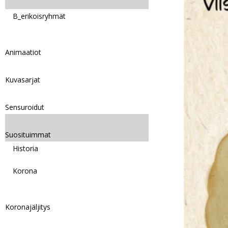
B_erikoisryhmät
Animaatiot
Kuvasarjat
Sensuroidut
Suosituimmat
Historia
Korona
Koronajäljitys