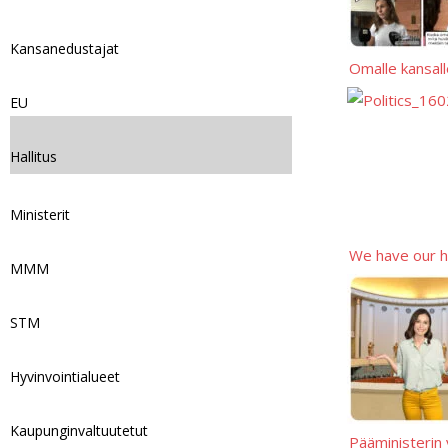
n
Kansanedustajat
k
Omalle kansall
EU
Hallitus
Ministerit
We have our h
MMM
STM
Hyvinvointialueet
Kaupunginvaltuutetut
Pääministerin 