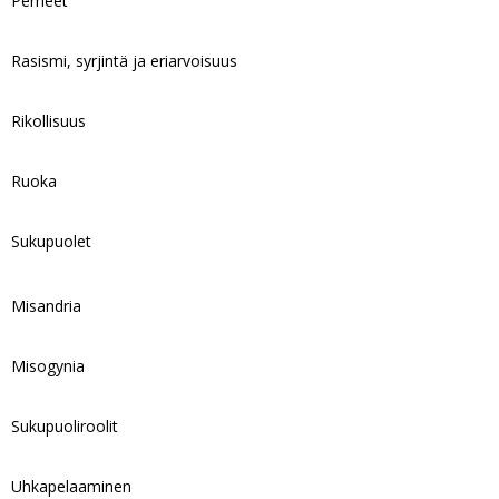
Perheet
Rasismi, syrjintä ja eriarvoisuus
Rikollisuus
Ruoka
Sukupuolet
Misandria
Misogynia
Sukupuoliroolit
Uhkapelaaminen