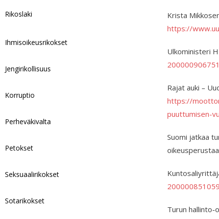
Rikoslaki
Krista Mikkosen
https://www.u
Ihmisoikeusrikokset
Ulkoministeri Ha
200000906751
Jengirikollisuus
Rajat auki – Uu
Korruptio
https://moottor
puuttumisen-vu
Perheväkivalta
Suomi jatkaa tu
Petokset
oikeusperustaa
Kuntosaliyrittäj
Seksuaalirikokset
200000851059
Sotarikokset
Turun hallinto-