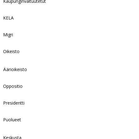
Kaupunginvaltuutetut
KELA
Migri
Oikeisto
Äärioikeisto
Oppositio
Presidentti
Puolueet
Keskusta