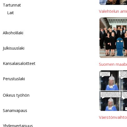
Tartunnat
Valehtelun amm
Lait
Alkoholilaki
Julkisuuslaki
Kansalaisaloitteet
Suomen maabr
Perustuslaki
Oikeus työhön
Sananvapaus
Väestönvaihtoa
Yhdenvertaisuus