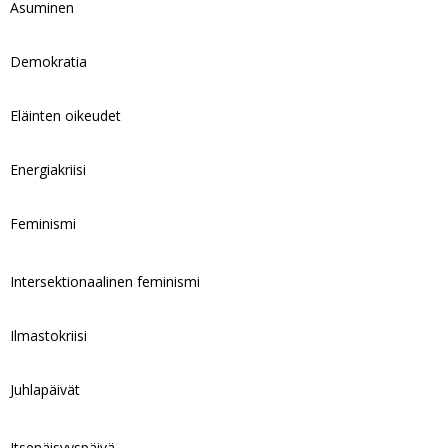
Asuminen
Demokratia
Eläinten oikeudet
Energiakriisi
Feminismi
Intersektionaalinen feminismi
Ilmastokriisi
Juhlapäivät
Itsenäisyyspäivä