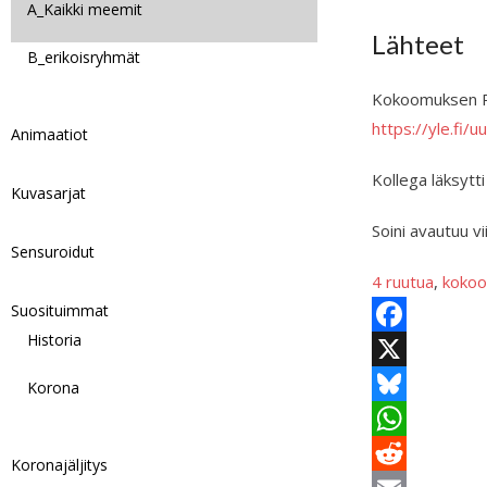
A_Kaikki meemit
Lähteet
B_erikoisryhmät
Kokoomuksen Pe
https://yle.fi/
Animaatiot
Kollega läksytti
Kuvasarjat
Soini avautuu vi
Sensuroidut
4 ruutua
, 
koko
Suosituimmat
Historia
F
a
X
Korona
c
B
e
l
W
Koronajäljitys