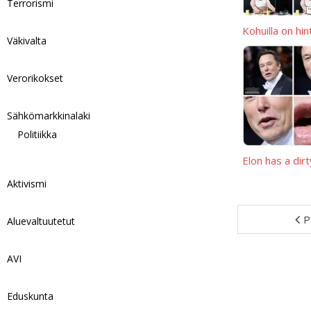
Terrorismi
Kohuilla on hi
Väkivalta
Verorikokset
Sähkömarkkinalaki
Politiikka
Elon has a dir
Aktivismi
P
Aluevaltuutetut
AVI
Eduskunta