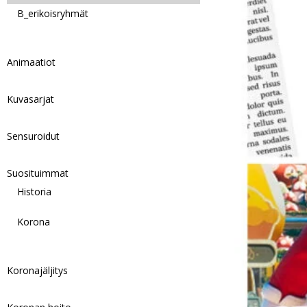
B_erikoisryhmät
Animaatiot
Kuvasarjat
Sensuroidut
Suosituimmat
Historia
Korona
Koronajäljitys