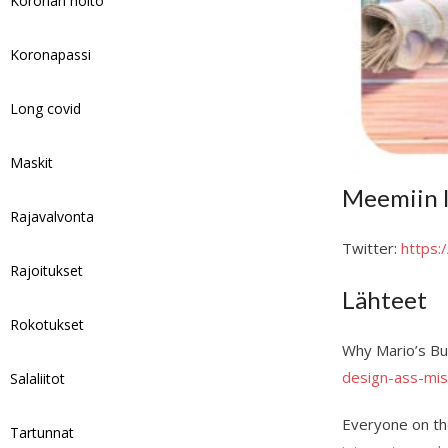
Koronan hoito
Koronapassi
Long covid
Maskit
Meemiin l
Rajavalvonta
Twitter:
https
Rajoitukset
Lähteet
Rokotukset
Why Mario’s Bu
design-ass-mis
Salaliitot
Everyone on th
Tartunnat