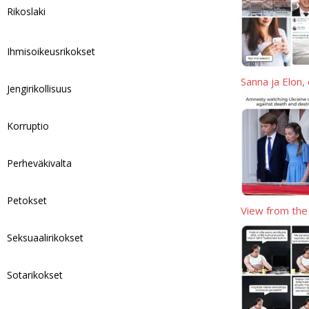
p
L
r
Rikoslaki
i
e
Ihmisoikeusrikokset
n
k
Sanna ja Elon,
Jengirikollisuus
Korruptio
Perheväkivalta
Petokset
View from the
Seksuaalirikokset
Sotarikokset