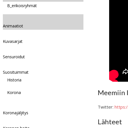
B_erikoisryhmät
Animaatiot
Kuvasarjat
Sensuroidut
Suosituimmat
Historia
Meemiin l
Korona
Twitter:
https
Koronajäljitys
Lähteet