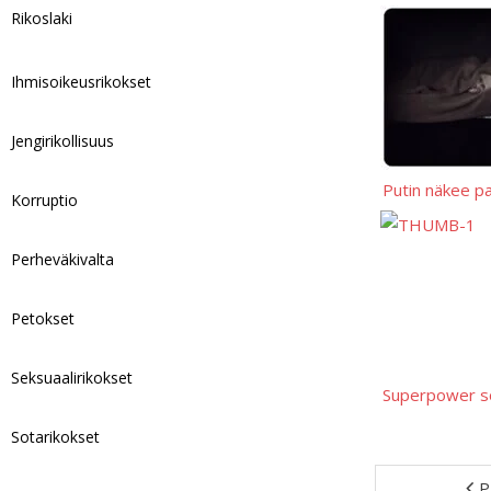
Rikoslaki
Ihmisoikeusrikokset
Jengirikollisuus
Putin näkee pa
Korruptio
Perheväkivalta
Petokset
Seksuaalirikokset
Superpower so
Sotarikokset
P