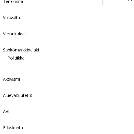
Terrorismi
Väkivalta
Verorikokset
Sähkömarkkinalaki
Politiikka
Aktivismi
Aluevaltuutetut
AVI
Eduskunta