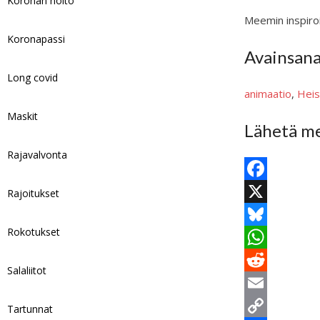
Koronan hoito
Meemin inspiroi
Koronapassi
Avainsan
Long covid
animaatio
, 
Hei
Maskit
Lähetä me
Rajavalvonta
F
Rajoitukset
a
X
Rokotukset
c
B
e
l
W
Salaliitot
b
u
h
R
o
e
a
e
E
Tartunnat