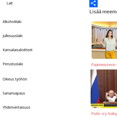
o
s
t
d
m
C
Lait
Lisää meem
k
k
s
d
a
o
S
y
A
i
i
p
h
Alkoholilaki
p
t
l
y
a
Julkisuuslaki
p
L
r
i
e
Kansalaisaloitteet
n
k
Perustuslaki
Pääministerin 
Oikeus työhön
Sananvapaus
Yhdenvertaisuus
Putin cry-bab