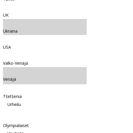
UK
Ukraina
USA
Valko-Venäjä
Venäjä
Tšetšenia
Urheilu
Olympialaiset