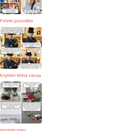
Putinin pussukka
Köyhien kitinä vaivaa
Venäjän mies