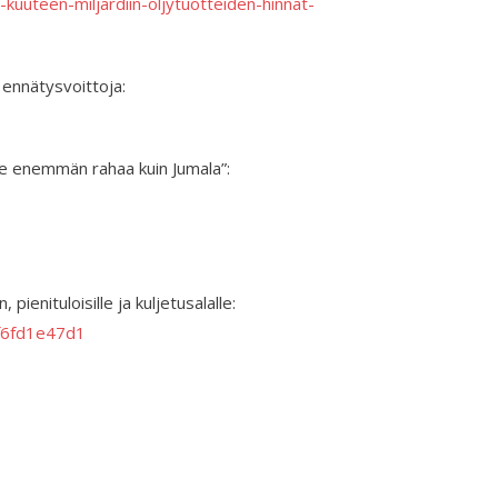
i-kuuteen-miljardiin-oljytuotteiden-hinnat-
 ennätysvoittoja:
ee enemmän rahaa kuin Jumala”:
pienituloisille ja kuljetusalalle:
6f6fd1e47d1