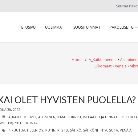
Seuraa Pako
ETUSIVU
UUSIMMAT
SUOSITUIMMAT
PAKOLLISET GIFF
Home
/
A_Kaikki meemit
•
Asuminen
Ulkomaat
•
Venäjä
•
Vihr
KAI OLET HYVISTEN PUOLELLA?
OKA 30, 2022
A_KAIKKI MEEMIT
,
ASUMINEN
,
ILMASTOKRIISI
,
INFLAATIO JA HINNAT
,
POLITIIKKA
WITTER)
,
YHTEISKUNTA
4 RUUTUA
,
HELEN OY
,
PUTIN
,
RIISTO
,
SÄHKÖ
,
SÄHKÖNHINTA
,
SOTA
,
VENÄJÄ