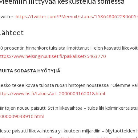
Meemiin liittyvää keskustelua somessa
witter:
https://twitter.com/PMeemit/status/158648062230605
Lähteet
0 prosentin hinnankorotuksista ilmoittanut Helen kasvatti liikevoi
ttps://www.helsinginuutiset.fi/paikalliset/5463770
MUITA SODASTA HYÖTYJIÄ
esko tekee kovaa tulosta ruoan hintojen noustessa: ”Olemme valm
ttps://www.hs.fi/talous/art-2000009162018.html
intojen nousu paisutti St1:n liikevaihtoa – tulos liki kolminkertaistu
2000009038910.html
este paisutti liikevaihtonsa yli kuuteen miljardiin – öljytuotteiden 