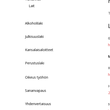
Lait
T
Alkoholilaki
Julkisuuslaki
6
h
Kansalaisaloitteet
Perustuslaki
K
h
Oikeus työhön
H
Sananvapaus
Yhdenvertaisuus
N