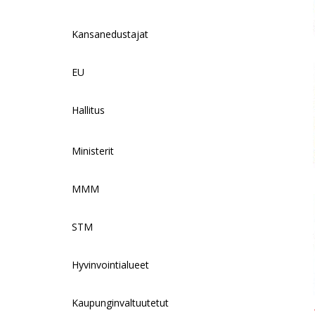
n
Kansanedustajat
k
EU
Hallitus
Ministerit
MMM
STM
Hyvinvointialueet
Kaupunginvaltuutetut