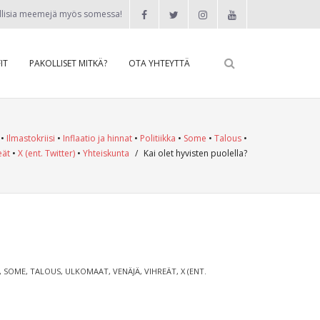
llisia meemejä myös somessa!
IT
PAKOLLISET MITKÄ?
OTA YHTEYTTÄ
•
Ilmastokriisi
•
Inflaatio ja hinnat
•
Politiikka
•
Some
•
Talous
•
eät
•
X (ent. Twitter)
•
Yhteiskunta
/
Kai olet hyvisten puolella?
,
SOME
,
TALOUS
,
ULKOMAAT
,
VENÄJÄ
,
VIHREÄT
,
X (ENT.