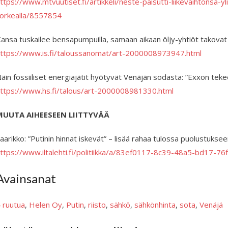
ttps://www.mtvuutiset.fi/artikkeli/neste-paisutti-liikevaihtonsa-yl
orkealla/8557854
ansa tuskailee bensapumpuilla, samaan aikaan öljy-yhtiöt takovat
ttps://www.is.fi/taloussanomat/art-2000008973947.html
äin fossiiliset energiajätit hyötyvät Venäjän sodasta: ”Exxon tek
ttps://www.hs.fi/talous/art-2000008981330.html
MUUTA AIHEESEEN LIITTYVÄÄ
aarikko: ”Putinin hinnat iskevät” – lisää rahaa tulossa puolustukseen, 
ttps://www.iltalehti.fi/politiikka/a/83ef0117-8c39-48a5-bd17-7
Avainsanat
 ruutua
, 
Helen Oy
, 
Putin
, 
riisto
, 
sähkö
, 
sähkönhinta
, 
sota
, 
Venäjä