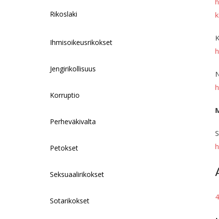
h
Rikoslaki
k
K
Ihmisoikeusrikokset
h
Jengirikollisuus
N
h
Korruptio
Perheväkivalta
S
h
Petokset
Seksuaalirikokset
4
Sotarikokset