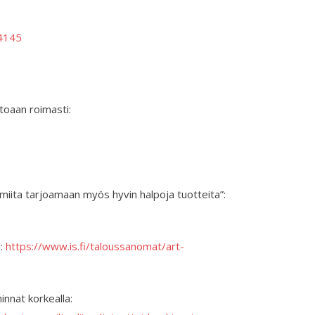
4145
ttoaan roimasti:
iita tarjoamaan myös hyvin halpoja tuotteita”:
i:
https://www.is.fi/taloussanomat/art-
hinnat korkealla: