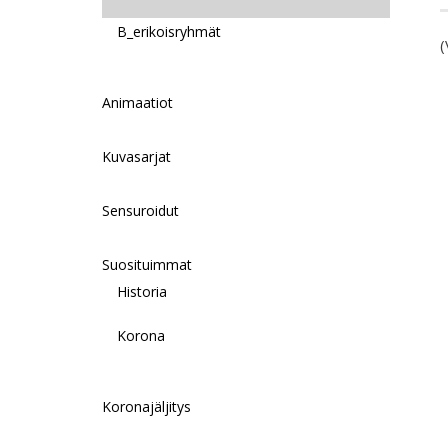
B_erikoisryhmät
(
Animaatiot
Kuvasarjat
Sensuroidut
Suosituimmat
Historia
Korona
Koronajäljitys