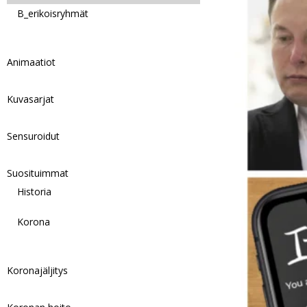
B_erikoisryhmät
Animaatiot
Kuvasarjat
Sensuroidut
Suosituimmat
Historia
Korona
Koronajäljitys