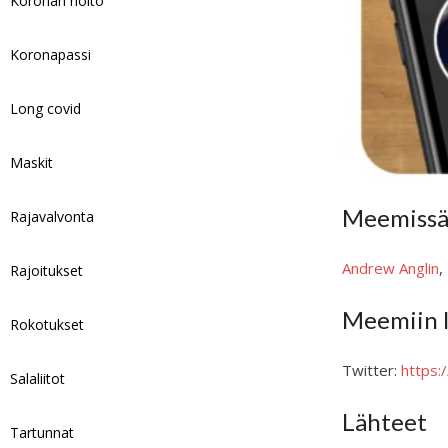
Koronan hoito
Koronapassi
Long covid
Maskit
Meemissä 
Rajavalvonta
Andrew Anglin
,
Rajoitukset
Meemiin l
Rokotukset
Twitter:
https
Salaliitot
Lähteet
Tartunnat