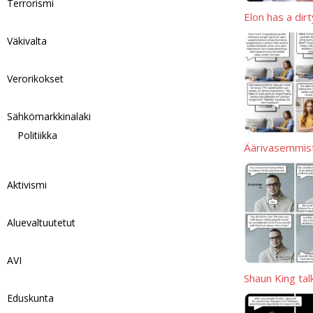
Terrorismi
k
Elon has a dir
Väkivalta
Verorikokset
Sähkömarkkinalaki
Politiikka
Äärivasemmis
Aktivismi
Aluevaltuutetut
AVI
Shaun King tal
Eduskunta