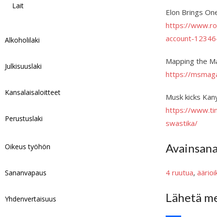
Lait
Elon Brings On
https://www.ro
account-1234
Alkoholilaki
Mapping the M
Julkisuuslaki
https://msmag
Kansalaisaloitteet
Musk kicks Kan
https://www.ti
Perustuslaki
swastika/
Avainsan
Oikeus työhön
4 ruutua
, 
äärioi
Sananvapaus
Lähetä me
Yhdenvertaisuus