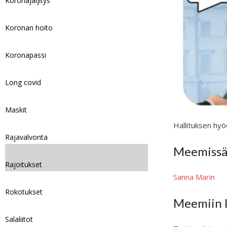
Koronajäljitys
Koronan hoito
Koronapassi
Long covid
Maskit
Hallituksen hyöd
Rajavalvonta
Meemissä 
Rajoitukset
Sanna Marin
Rokotukset
Meemiin l
Salaliitot