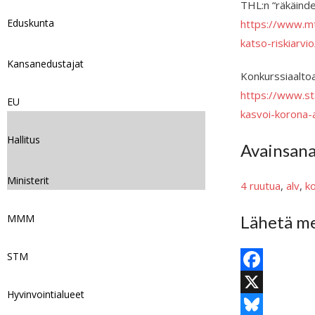
THL:n “räkäindek
Eduskunta
https://www.mtv
katso-riskiarv
Kansanedustajat
Konkurssiaaltoa
https://www.sta
EU
kasvoi-korona-
Hallitus
Avainsan
Ministerit
4 ruutua
, 
alv
, 
k
Lähetä me
MMM
STM
F
Hyvinvointialueet
a
X