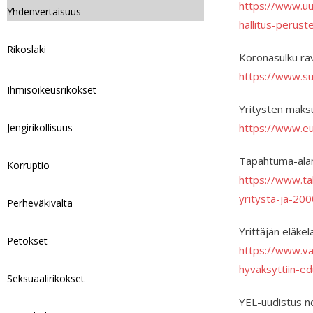
https://www.uus
Yhdenvertaisuus
hallitus-peru
Rikoslaki
Koronasulku rav
https://www.su
Ihmisoikeusrikokset
Yritysten maksu
https://www.eu
Jengirikollisuus
Tapahtuma-alan 
Korruptio
https://www.ta
yritysta-ja-2
Perheväkivalta
Yrittäjän eläke
Petokset
https://www.var
hyvaksyttiin-e
Seksuaalirikokset
YEL-uudistus n