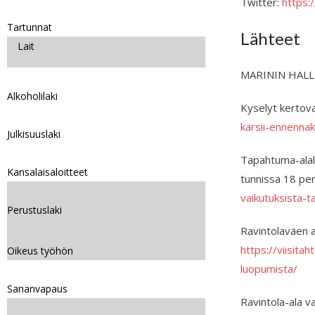
Twitter:
https
Tartunnat
Lähteet
Lait
MARININ HAL
Alkoholilaki
Kyselyt kertova
karsii-ennenna
Julkisuuslaki
Tapahtuma-alalt
Kansalaisaloitteet
tunnissa 18 pe
vaikutuksista-
Perustuslaki
Ravintolaväen av
https://viisitah
Oikeus työhön
luopumista/
Sananvapaus
Ravintola-ala v