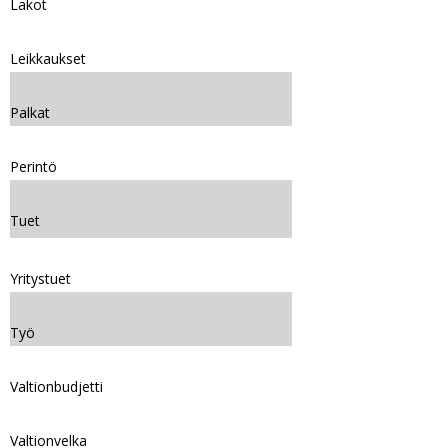
Lakot
Leikkaukset
Palkat
Perintö
Tuet
Yritystuet
Työ
Valtionbudjetti
Valtionvelka