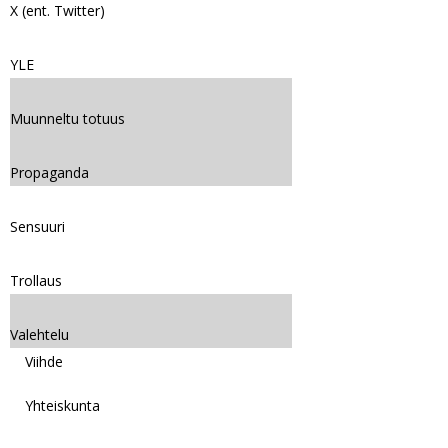
X (ent. Twitter)
YLE
Muunneltu totuus
Propaganda
Sensuuri
Trollaus
Valehtelu
Viihde
Yhteiskunta