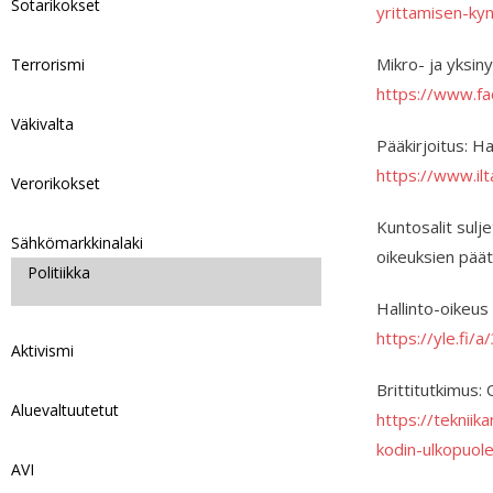
Sotarikokset
yrittamisen-ky
Mikro- ja yksin
Terrorismi
https://www.f
Väkivalta
Pääkirjoitus: Ha
https://www.il
Verorikokset
Kuntosalit sulje
Sähkömarkkinalaki
oikeuksien pää
Politiikka
Hallinto-oikeus
https://yle.fi
Aktivismi
Brittitutkimus:
Aluevaltuutetut
https://tekniik
kodin-ulkopuole
AVI