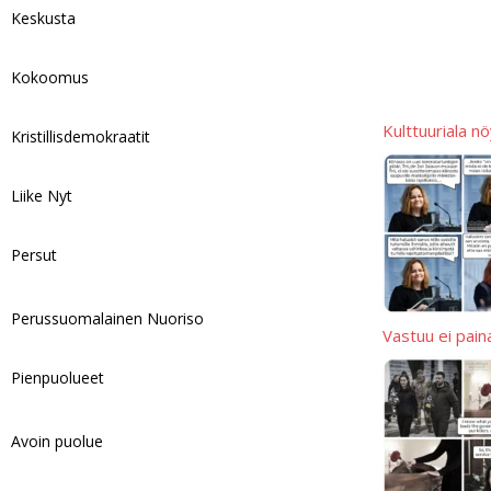
Keskusta
Kokoomus
Kulttuuriala n
Kristillisdemokraatit
Liike Nyt
Persut
Perussuomalainen Nuoriso
Vastuu ei pain
Pienpuolueet
Avoin puolue