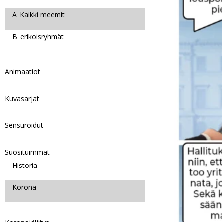
A_Kaikki meemit
B_erikoisryhmät
Animaatiot
Kuvasarjat
Sensuroidut
Suosituimmat
Historia
Korona