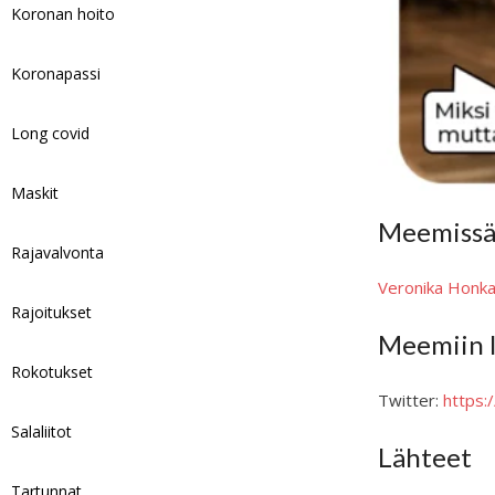
Koronan hoito
Koronapassi
Long covid
Maskit
Meemissä 
Rajavalvonta
Veronika Honka
Rajoitukset
Meemiin l
Rokotukset
Twitter:
https
Salaliitot
Lähteet
Tartunnat