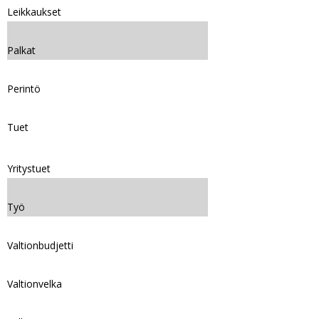
Leikkaukset
Palkat
Perintö
Tuet
Yritystuet
Työ
Valtionbudjetti
Valtionvelka