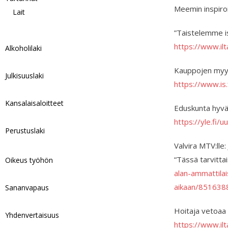
Meemin inspiroi
Lait
”Taistelemme is
https://www.il
Alkoholilaki
Kauppojen myyjä
Julkisuuslaki
https://www.is
Kansalaisaloitteet
Eduskunta hyväk
https://yle.fi/
Perustuslaki
Valvira MTV:lle
“Tässä tarvittai
Oikeus työhön
alan-ammattila
aikaan/851638
Sananvapaus
Hoitaja vetoaa 
Yhdenvertaisuus
https://www.il