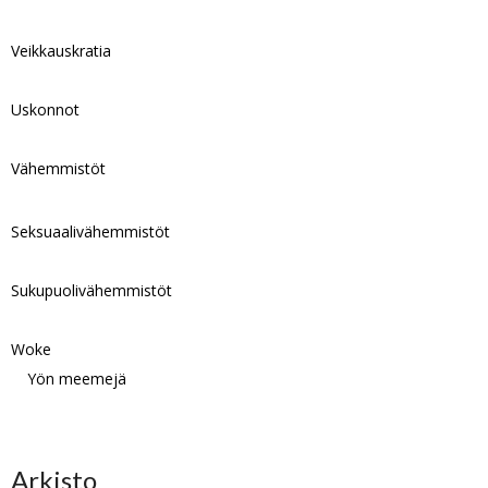
Veikkauskratia
Uskonnot
Vähemmistöt
Seksuaalivähemmistöt
Sukupuolivähemmistöt
Woke
Yön meemejä
Arkisto