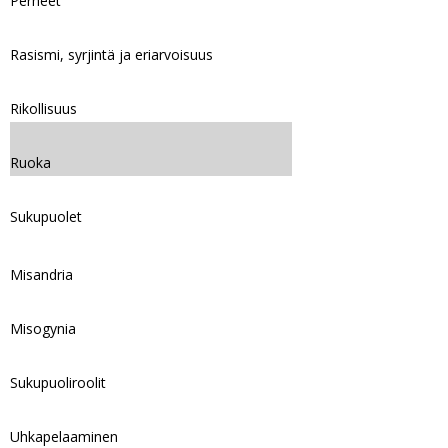
Perheet
Rasismi, syrjintä ja eriarvoisuus
Rikollisuus
Ruoka
Sukupuolet
Misandria
Misogynia
Sukupuoliroolit
Uhkapelaaminen