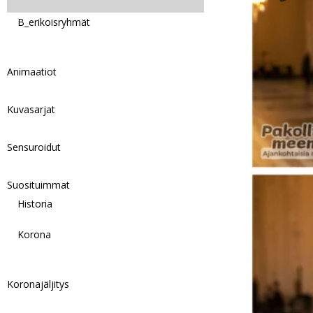
B_erikoisryhmät
Animaatiot
Kuvasarjat
Sensuroidut
Suosituimmat
Historia
Korona
Koronajäljitys