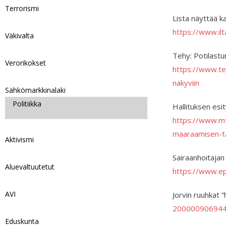
Terrorismi
Lista näyttää k
https://www.il
Väkivalta
Tehy: Potilastur
Verorikokset
https://www.teh
nakyviin
Sähkömarkkinalaki
Politiikka
Hallituksen esi
https://www.mtv
maaraamisen-t
Aktivismi
Sairaanhoitajan
Aluevaltuutetut
https://www.ep
AVI
Jorvin ruuhkat 
200000906944
Eduskunta