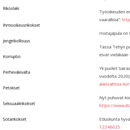
Rikoslaki
Työoikeuden eme
vaarallisia”:
htt
Ihmisoikeusrikokset
Hoitajapula on 
Jengirikollisuus
Tässä Tehyn puo
eivät vieläkään
Korruptio
Yli puolet Sair
Perheväkivalta
vuodelta 2020)
alanvaihtoa-ko
Petokset
Nyt puhuvat kor
Seksuaalirikokset
https://www.il
Eduskunta hyvä
Sotarikokset
12248625