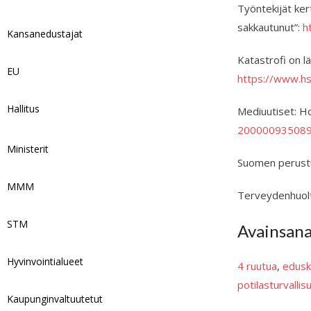
Työntekijät ker
sakkautunut”:
h
Kansanedustajat
Katastrofi on l
EU
https://www.hs
Hallitus
Mediuutiset: Ho
200000935089
Ministerit
Suomen perustu
MMM
Terveydenhuolt
STM
Avainsan
Hyvinvointialueet
4 ruutua
, 
edusk
potilasturvallis
Kaupunginvaltuutetut