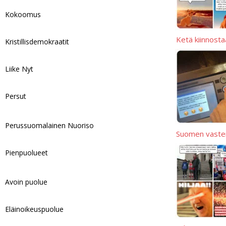
i
e
Kokoomus
n
k
Ketä kiinnosta
Kristillisdemokraatit
Liike Nyt
Persut
Perussuomalainen Nuoriso
Suomen vasten
Pienpuolueet
Avoin puolue
Eläinoikeuspuolue