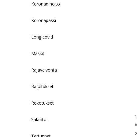
Koronan hoito
Koronapassi
Long covid
Maskit
Rajavalvonta
Rajoitukset
Rokotukset
“
Salaliitot
k
s
Tartunnat