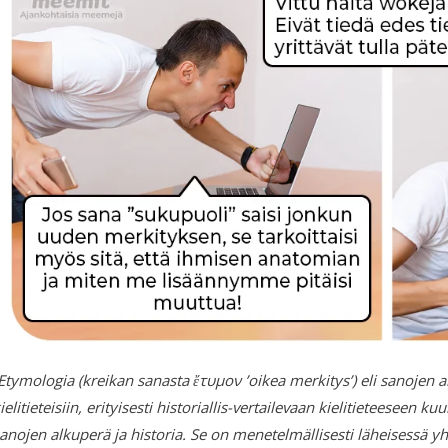
Etymologia (kreikan sanasta ἔτυμον ’oikea merkitys’) eli sanojen 
ielitieteisiin, erityisesti historiallis-vertailevaan kielitieteesee
anojen alkuperä ja historia. Se on menetelmällisesti läheisessä 