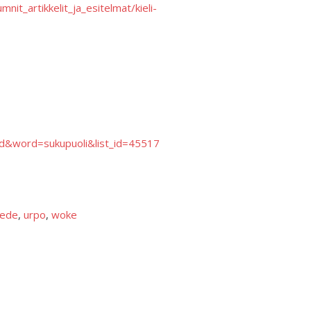
mnit_artikkelit_ja_esitelmat/kieli-
&word=sukupuoli&list_id=45517
iede
, 
urpo
, 
woke