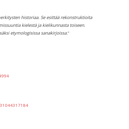
rkitysten historiaa. Se esittää rekonstruktioita
issuuntia kielestä ja kielikunnasta toiseen.
isäksi etymologisissa sanakirjoissa.
“
4994
5631044317184