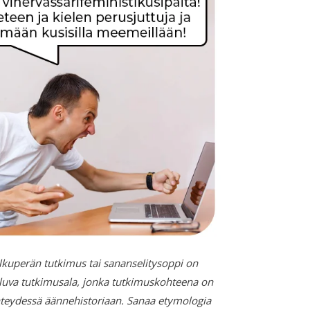
alkuperän tutkimus tai sananselitysoppi on
n kuuluva tutkimusala, jonka tutkimuskohteena on
yhteydessä äännehistoriaan. Sanaa etymologia