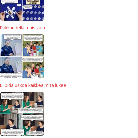
Rakkaudella muistaen
Ei pidä uskoa kaikkea mitä lukee