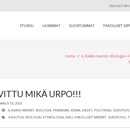
Seuraa Pako
ETUSIVU
UUSIMMAT
SUOSITUIMMAT
PAKOLLISET GIFF
Home
/
A_Kaikki meemit
•
Biologia
•
F
VITTU MIKÄ URPO!!!
AALIS 13, 2023
A_KAIKKI MEEMIT
,
BIOLOGIA
,
FEMINISMI
,
KEMIA
,
KIELET
,
POLITIIKKA
,
SUKUPUOL
4 RUUTUA
,
BIOLOGIA
,
ETYMOLOGIA
,
KIELI
,
PAKOLLISET MEEMIT
,
SUKUPUOLI
,
T