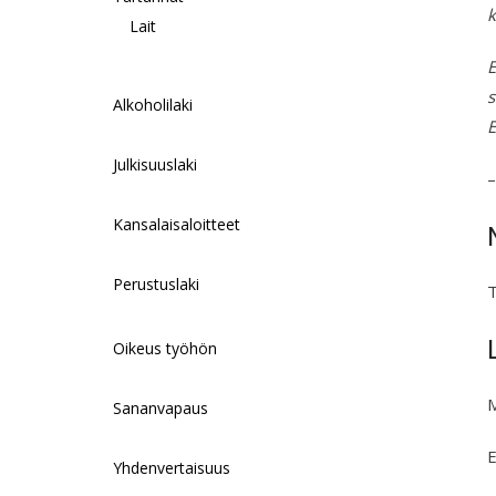
k
Lait
E
s
Alkoholilaki
E
Julkisuuslaki
Kansalaisaloitteet
Perustuslaki
T
Oikeus työhön
M
Sananvapaus
E
Yhdenvertaisuus