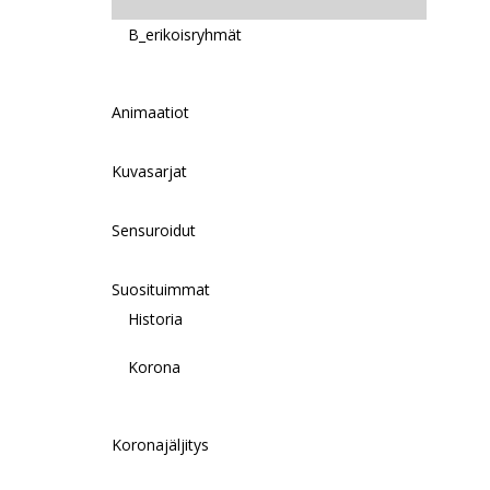
B_erikoisryhmät
Animaatiot
Kuvasarjat
Sensuroidut
Suosituimmat
Historia
Korona
Koronajäljitys