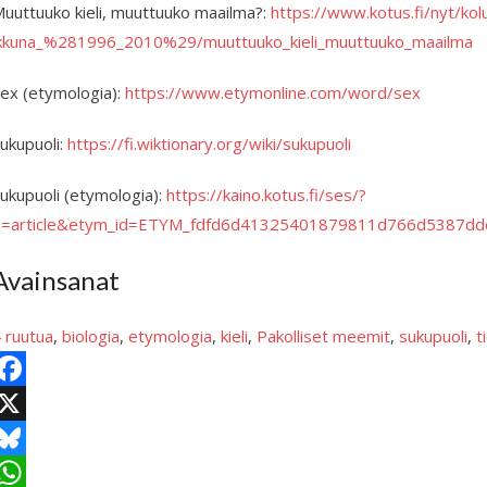
uuttuuko kieli, muuttuuko maailma?:
https://www.kotus.fi/nyt/kolu
kkuna_%281996_2010%29/muuttuuko_kieli_muuttuuko_maailma
ex (etymologia):
https://www.etymonline.com/word/sex
ukupuoli:
https://fi.wiktionary.org/wiki/sukupuoli
ukupuoli (etymologia):
https://kaino.kotus.fi/ses/?
=article&etym_id=ETYM_fdfd6d41325401879811d766d5387ddd
Avainsanat
 ruutua
, 
biologia
, 
etymologia
, 
kieli
, 
Pakolliset meemit
, 
sukupuoli
, 
t
X
B