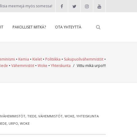
llisia meemejä myös somessa!
IT
PAKOLLISET MITKÄ?
OTA YHTEYTTÄ
eminismi
•
Kemia
•
Kielet
•
Politiikka
•
Sukupuolivähemmistöt
•
Tiede
•
Vähemmistöt
•
Woke
•
Yhteiskunta
/
Vittu mikä urpo!!!
IVÄHEMMISTÖT
,
TIEDE
,
VÄHEMMISTÖT
,
WOKE
,
YHTEISKUNTA
IEDE
,
URPO
,
WOKE