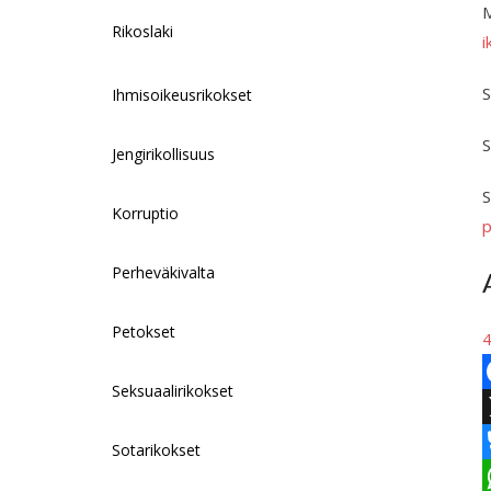
M
Rikoslaki
i
S
Ihmisoikeusrikokset
S
Jengirikollisuus
S
Korruptio
p
Perheväkivalta
Petokset
4
Seksuaalirikokset
F
a
Sotarikokset
c