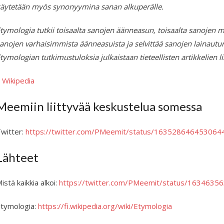
äytetään myös synonyymina sanan alkuperälle.
tymologia tutkii toisaalta sanojen äänneasun, toisaalta sanojen me
anojen varhaisimmista äänneasuista ja selvittää sanojen lainautum
tymologian tutkimustuloksia julkaistaan tieteellisten artikkelien l
–
Wikipedia
Meemiin liittyvää keskustelua somessa
witter:
https://twitter.com/PMeemit/status/163528646453064
Lähteet
istä kaikkia alkoi:
https://twitter.com/PMeemit/status/163463
tymologia:
https://fi.wikipedia.org/wiki/Etymologia