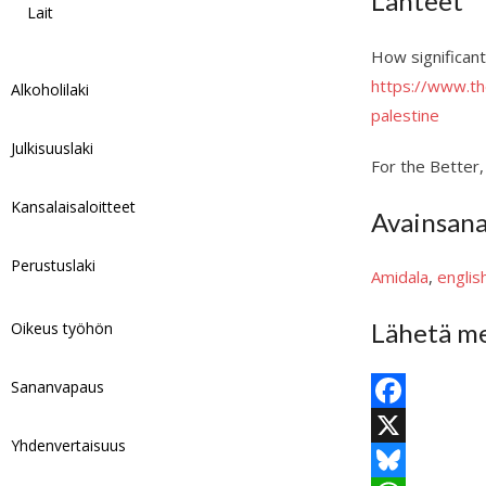
Lähteet
Lait
How significant
https://www.th
Alkoholilaki
palestine
Julkisuuslaki
For the Better,
Kansalaisaloitteet
Avainsan
Perustuslaki
Amidala
, 
engli
Lähetä me
Oikeus työhön
Sananvapaus
F
Yhdenvertaisuus
a
X