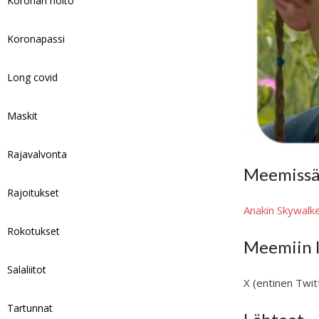
Koronan hoito
Koronapassi
Long covid
Maskit
Rajavalvonta
Meemissä 
Rajoitukset
Anakin Skywalk
Rokotukset
Meemiin l
Salaliitot
X (entinen Twit
Tartunnat