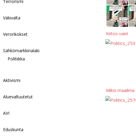
Terrorismi
Väkivalta
Kiitos vain!
Verorikokset
Sähkömarkkinalaki
Politiikka
Aktivismi
Miksi maailma e
Aluevaltuutetut
AVI
Eduskunta