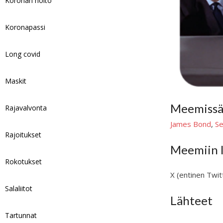
Koronan hoito
Koronapassi
Long covid
Maskit
Meemissä 
Rajavalvonta
James Bond
,
Se
Rajoitukset
Meemiin l
Rokotukset
X (entinen Twit
Salaliitot
Lähteet
Tartunnat