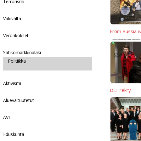
Terrorismi
i
e
n
Väkivalta
k
From Russia w
Verorikokset
Sähkömarkkinalaki
Politiikka
Aktivismi
DEI-rekry
Aluevaltuutetut
AVI
Eduskunta