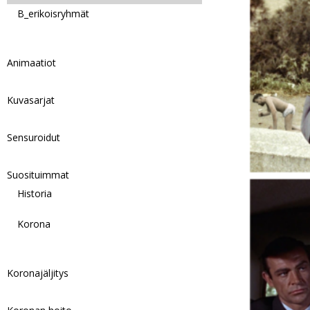
B_erikoisryhmät
Animaatiot
Kuvasarjat
Sensuroidut
Suosituimmat
Historia
Korona
Koronajäljitys