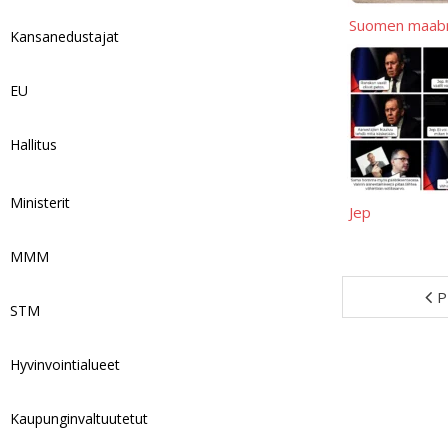
Suomen maabr
Kansanedustajat
EU
Hallitus
Ministerit
Jep
MMM
P
STM
Hyvinvointialueet
Kaupunginvaltuutetut