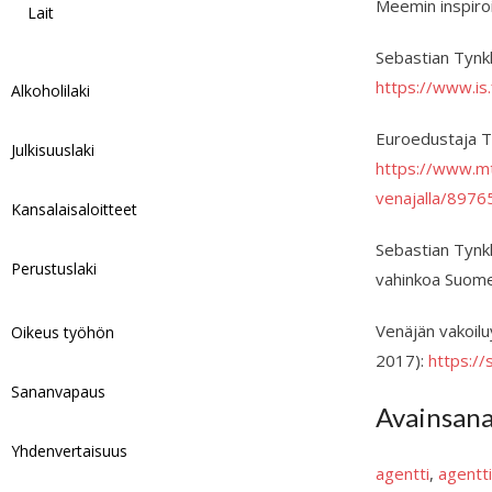
Meemin inspiro
Lait
Sebastian Tynk
https://www.is
Alkoholilaki
Euroedustaja T
Julkisuuslaki
https://www.mt
venajalla/8976
Kansalaisaloitteet
Sebastian Tynkk
Perustuslaki
vahinkoa Suome
Venäjän vakoilu
Oikeus työhön
2017):
https:/
Sananvapaus
Avainsan
Yhdenvertaisuus
agentti
, 
agentt