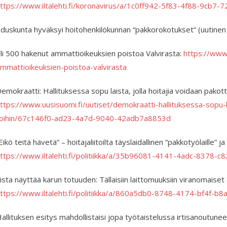
ttps://www.iltalehti.fi/koronavirus/a/1c0ff942-5f83-4f88-9cb7
duskunta hyväksyi hoitohenkilökunnan “pakkorokotukset” (uutinen
li 500 hakenut ammattioikeuksien poistoa Valvirasta:
https://www.
mmattioikeuksien-poistoa-valvirasta
emokraatti: Hallituksessa sopu laista, jolla hoitajia voidaan pakott
ttps://www.uusisuomi.fi/uutiset/demokraatti-hallituksessa-sopu-la
oihin/67c146f0-ad23-4a7d-9040-42adb7a8853d
Eikö teitä hävetä” – hoitajaliitoilta täyslaidallinen ”pakkotyölaille” ja
ttps://www.iltalehti.fi/politiikka/a/35b96081-4141-4adc-8378-
ista näyttää karun totuuden: Tällaisiin laittomuuksiin viranomaise
ttps://www.iltalehti.fi/politiikka/a/860a5db0-8748-4174-bf4f-b
allituksen esitys mahdollistaisi jopa työtaistelussa irtisanoutune