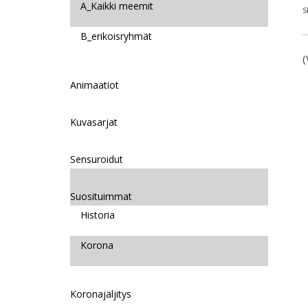
A_Kaikki meemit
S
B_erikoisryhmät
(
Animaatiot
Kuvasarjat
Sensuroidut
Suosituimmat
Historia
Korona
Koronajäljitys