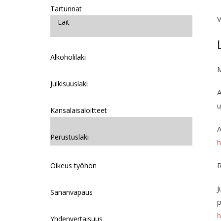
Tartunnat
V
Lait
Alkoholilaki
M
Julkisuuslaki
Ä
u
Kansalaisaloitteet
A
Perustuslaki
h
R
Oikeus työhön
J
Sananvapaus
p
h
Yhdenvertaisuus