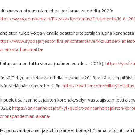
duskunnan oikeusasiamiehen kertomus vuodelta 2020:
ttps://www.eduskunta.fi/FI/vaski/Kertomus/Documents/K_8+20
äheisten tulee voida vierailla saattohoitopotilaan luona koronasta
ttps://www.syopajarjestot.fi/ajankohtaista/verkkouutiset/laheiste
oronasta-huolimatta/
oitajapula on tuttu vieras (uutinen vuodelta 2013):
https://yle.fi
ässä Tehyn puolelta varoitellaan vuonna 2019, että jotain pitäi
ivät vieläkään tehneet mitään:
https://twitter.com/millaryt/st
li puolet Sairaanhoitajaliiton koronakyselyn vastaajista mietti al
020):
https://sairaanhoitajat.fi/yli-puolet-sairaanhoitajaliiton-ko
oronapandemian-aikana/
yt puhuvat koronan jalkoihin jääneet hoitajat: ”Tämä on ollut ihan 