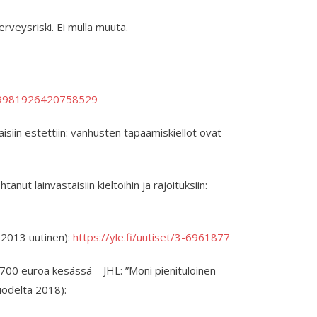
erveysriski. Ei mulla muuta.
569981926420758529
isiin estettiin: vanhusten tapaamiskiellot ovat
anut lainvastaisiin kieltoihin ja rajoituksiin:
 2013 uutinen):
https://yle.fi/uutiset/3-6961877
a 700 euroa kesässä – JHL: ”Moni pienituloinen
odelta 2018):