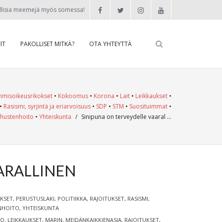
llisia meemejä myös somessa!
IT
PAKOLLISET MITKÄ?
OTA YHTEYTTÄ
hmisoikeusrikokset
•
Kokoomus
•
Korona
•
Lait
•
Leikkaukset
•
•
Rasismi, syrjintä ja eriarvoisuus
•
SDP
•
STM
•
Suosituimmat
•
hustenhoito
•
Yhteiskunta
/
Sinipuna on terveydelle vaaral …
ARALLINEN
UKSET
,
PERUSTUSLAKI
,
POLITIIKKA
,
RAJOITUKSET
,
RASISMI,
NHOITO
,
YHTEISKUNTA
TO
,
LEIKKAUKSET
,
MARIN
,
MEIDÄNKAIKKIENASIA
,
RAJOITUKSET
,