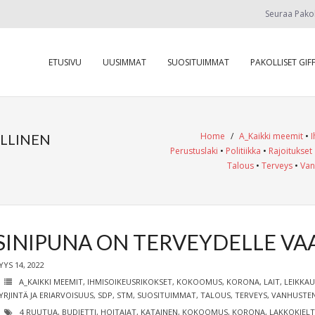
Seuraa Pako
ETUSIVU
UUSIMMAT
SUOSITUIMMAT
PAKOLLISET GIFF
Home
/
A_Kaikki meemit
•
I
ALLINEN
Perustuslaki
•
Politiikka
•
Rajoitukset
Talous
•
Terveys
•
Van
SINIPUNA ON TERVEYDELLE VA
YYS 14, 2022
A_KAIKKI MEEMIT
,
IHMISOIKEUSRIKOKSET
,
KOKOOMUS
,
KORONA
,
LAIT
,
LEIKKA
YRJINTÄ JA ERIARVOISUUS
,
SDP
,
STM
,
SUOSITUIMMAT
,
TALOUS
,
TERVEYS
,
VANHUSTE
4 RUUTUA
,
BUDJETTI
,
HOITAJAT
,
KATAINEN
,
KOKOOMUS
,
KORONA
,
LAKKOKIEL