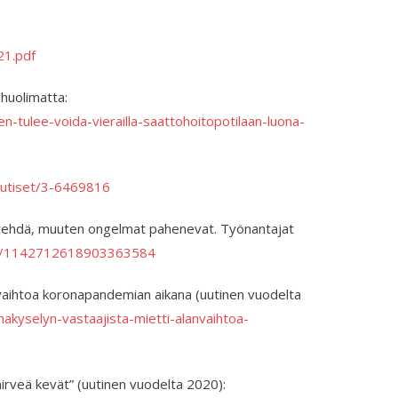
21.pdf
 huolimatta:
n-tulee-voida-vierailla-saattohoitopotilaan-luona-
/uutiset/3-6469816
si tehdä, muuten ongelmat pahenevat. Työnantajat
atus/1142712618903363584
anvaihtoa koronapandemian aikana (uutinen vuodelta
ronakyselyn-vastaajista-mietti-alanvaihtoa-
hirveä kevät” (uutinen vuodelta 2020):