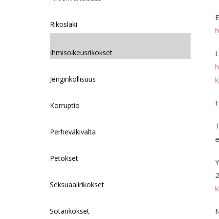
E
Rikoslaki
h
Ihmisoikeusrikokset
L
h
Jengirikollisuus
k
H
Korruptio
T
Perheväkivalta
e
Petokset
Y
2
Seksuaalirikokset
k
Sotarikokset
N