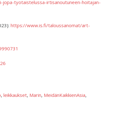
si-jopa-tyotaistelussa-irtisanoutuneen-hoitajan-
2023):
https://www.is.fi/taloussanomat/art-
/19990731
326
o
, 
leikkaukset
, 
Marin
, 
MeidänKaikkienAsia
, 