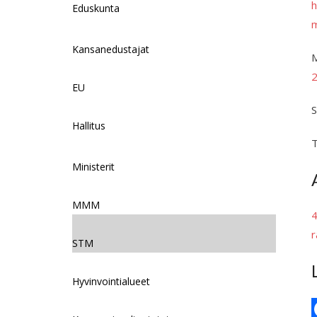
h
Eduskunta
m
Kansanedustajat
M
EU
S
Hallitus
T
Ministerit
MMM
4
r
STM
Hyvinvointialueet