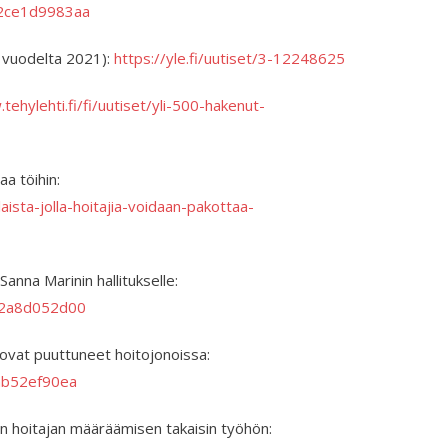
-72ce1d9983aa
 vuodelta 2021):
https://yle.fi/uutiset/3-12248625
tehylehti.fi/fi/uutiset/yli-500-hakenut-
aa töihin:
ista-jolla-hoitajia-voidaan-pakottaa-
 Sanna Marinin hallitukselle:
c82a8d052d00
t ovat puuttuneet hoitojonoissa:
8ab52ef90ea
en hoitajan määräämisen takaisin työhön: