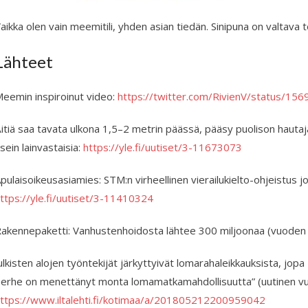
aikka olen vain meemitili, yhden asian tiedän. Sinipuna on valtava t
Lähteet
eemin inspiroinut video:
https://twitter.com/RivienV/status/1
itiä saa tavata ulkona 1,5–2 metrin päässä, pääsy puolison hautaja
sein lainvastaisia:
https://yle.fi/uutiset/3-11673073
pulaisoikeusasiamies: STM:n virheellinen vierailukielto-ohjeistus joht
ttps://yle.fi/uutiset/3-11410324
akennepaketti: Vanhustenhoidosta lähtee 300 miljoonaa (vuoden
ulkisten alojen työntekijät järkyttyivät lomarahaleikkauksista, jop
erhe on menettänyt monta lomamatkamahdollisuutta” (uutinen vu
ttps://www.iltalehti.fi/kotimaa/a/201805212200959042