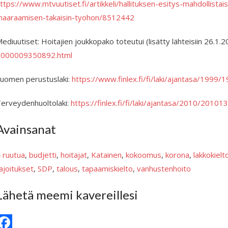
ttps://www.mtvuutiset.fi/artikkeli/hallituksen-esitys-mahdollistai
aaraamisen-takaisin-tyohon/8512442
ediuutiset: Hoitajien joukkopako toteutui (lisätty lähteisiin 26.1.
2000009350892.html
uomen perustuslaki:
https://www.finlex.fi/fi/laki/ajantasa/1999
erveydenhuoltolaki:
https://finlex.fi/fi/laki/ajantasa/2010/20101
Avainsanat
 ruutua
, 
budjetti
, 
hoitajat
, 
Katainen
, 
kokoomus
, 
korona
, 
lakkokielt
ajoitukset
, 
SDP
, 
talous
, 
tapaamiskielto
, 
vanhustenhoito
Lähetä meemi kavereillesi