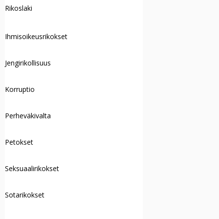
Rikoslaki
Ihmisoikeusrikokset
Jengirikollisuus
Korruptio
Perheväkivalta
Petokset
Seksuaalirikokset
Sotarikokset