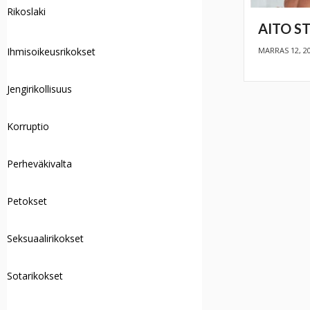
Rikoslaki
AITO S
Ihmisoikeusrikokset
MARRAS 12, 2
Jengirikollisuus
Korruptio
Perheväkivalta
Petokset
Seksuaalirikokset
Sotarikokset