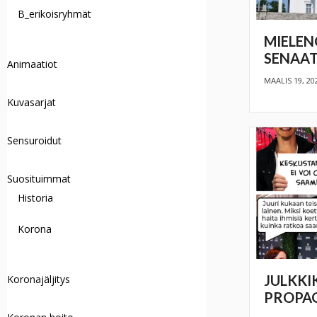
B_erikoisryhmät
MIELEN
SENAAT
Animaatiot
MAALIS 19, 20
Kuvasarjat
Sensuroidut
Suosituimmat
Historia
Korona
JULKKI
Koronajäljitys
PROPA