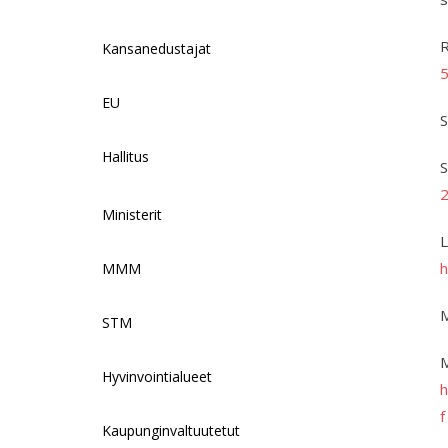
R
Kansanedustajat
5
EU
S
Hallitus
S
Ministerit
L
h
MMM
M
STM
M
Hyvinvointialueet
h
f
Kaupunginvaltuutetut