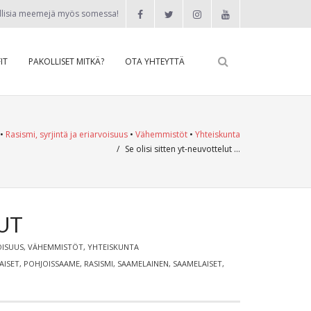
llisia meemejä myös somessa!
IT
PAKOLLISET MITKÄ?
OTA YHTEYTTÄ
•
Rasismi, syrjintä ja eriarvoisuus
•
Vähemmistöt
•
Yhteiskunta
/
Se olisi sitten yt-neuvottelut …
LUT
OISUUS
,
VÄHEMMISTÖT
,
YHTEISKUNTA
AISET
,
POHJOISSAAME
,
RASISMI
,
SAAMELAINEN
,
SAAMELAISET
,