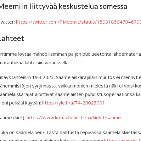
Meemiin liittyvää keskustelua somessa
witter:
https://twitter.com/PMeemit/status/159318504794679
Lähteet
ritimme löytää mahdollisimman paljon puolueetonta lähdemateriaal
uhtautukaa lähteisiin varauksella:
isäys lähteisiin 19.3.2023. Saamelaiskäräjälain muutos ei mennyt edu
ähemmistöjen syrjinnästä, vaikka monien mielestä näin ei voisi kos
aamelaiskäräjät aloittivat saamelaisten puhdistusoperaationsa käräjien
oni pelkäsi käyvän:
https://yle.fi/a/74-20023001
aame (kieli):
https://www.kotus.fi/kielitieto/kielet/saame
uka on saamelainen? Tästä hallitusta repivässä saamelais­kiistass
uht. puolueettoman oloinen katsaus aiheeseen):
https://www.hs.