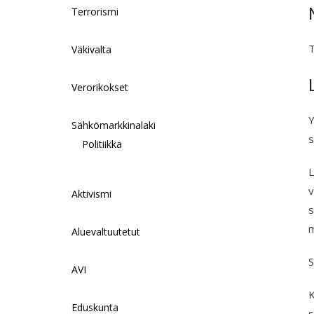
Terrorismi
T
Väkivalta
Verorikokset
Y
Sähkömarkkinalaki
s
Politiikka
L
v
Aktivismi
s
m
Aluevaltuutetut
S
AVI
K
Eduskunta
s