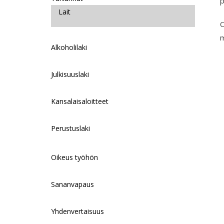
p
Lait
O
m
Alkoholilaki
Julkisuuslaki
Kansalaisaloitteet
Perustuslaki
Oikeus työhön
Sananvapaus
Yhdenvertaisuus