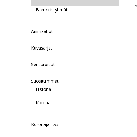
(
B_erikoisryhmät
Animaatiot
Kuvasarjat
Sensuroidut
Suosituimmat
Historia
Korona
Koronajäljitys