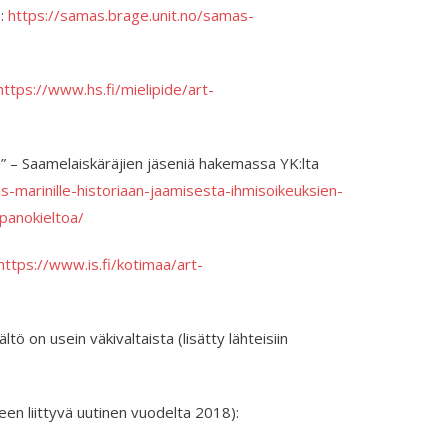
a:
https://samas.brage.unit.no/samas-
https://www.hs.fi/mielipide/art-
a” – Saamelaiskäräjien jäseniä hakemassa YK:lta
-marinille-historiaan-jaamisesta-ihmisoikeuksien-
panokieltoa/
https://www.is.fi/kotimaa/art-
tö on usein väkivaltaista (lisätty lähteisiin
en liittyvä uutinen vuodelta 2018):