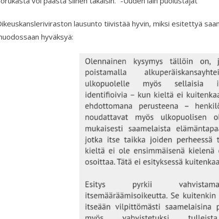
orukasta voi päästä siihen takaisin.” -Uuden lain puolustajat
ikeuskansleriviraston lausunto tiivistää hyvin, miksi esitettyä saa
uodossaan hyväksyä: