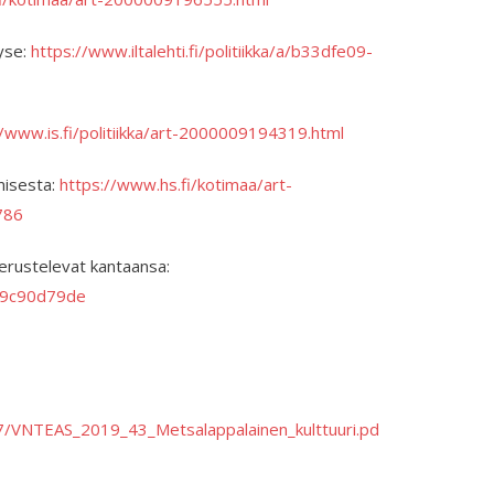
kyse:
https://www.iltalehti.fi/politiikka/a/b33dfe09-
//www.is.fi/politiikka/art-2000009194319.html
misesta:
https://www.hs.fi/kotimaa/art-
786
 perustelevat kantaansa:
da9c90d79de
677/VNTEAS_2019_43_Metsalappalainen_kulttuuri.pd