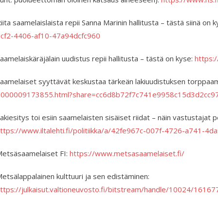
iita saamelaislaista repii Sanna Marinin hallitusta – tästä siinä on 
cf2-4406-af10-47a94dcfc960
aamelais­käräjälain uudistus repii hallitusta – tästä on kyse:
https:
aamelaiset syyttävät keskustaa tärkeän laki­uudistuksen torppaa
2000009173855.html?share=cc6d8b72f7c741e9958c15d3d2cc9
akiesitys toi esiin saamelaisten sisäiset riidat – näin vastustajat
ttps://www.iltalehti.fi/politiikka/a/42fe967c-007f-4726-a741-4
etsäsaamelaiset FI:
https://www.metsasaamelaiset.fi/
etsälappalainen kulttuuri ja sen edistäminen:
ttps://julkaisut.valtioneuvosto.fi/bitstream/handle/10024/161