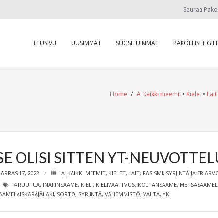
Seuraa Pako
ETUSIVU
UUSIMMAT
SUOSITUIMMAT
PAKOLLISET GIFF
Home
/
A_Kaikki meemit
•
Kielet
•
Lait
SE OLISI SITTEN YT-NEUVOTTE
ARRAS 17, 2022
A_KAIKKI MEEMIT
,
KIELET
,
LAIT
,
RASISMI, SYRJINTÄ JA ERIARV
4 RUUTUA
,
INARINSAAME
,
KIELI
,
KIELIVAATIMUS
,
KOLTANSAAME
,
METSÄSAAMEL
AAMELAISKÄRÄJÄLAKI
,
SORTO
,
SYRJINTÄ
,
VÄHEMMISTÖ
,
VALTA
,
YK