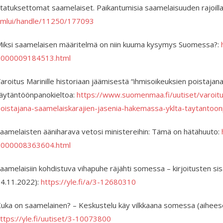
tatuksettomat saamelaiset. Paikantumisia saamelaisuuden rajoill
mlui/handle/11250/177093
iksi saamelaisen määritelmä on niin kuuma kysymys Suomessa?:
2000009184513.html
aroitus Marinille historiaan jäämisestä “ihmisoikeuksien poistajan
äytäntöönpanokieltoa:
https://www.suomenmaa.fi/uutiset/varoitus
oistajana-saamelaiskarajien-jasenia-hakemassa-yklta-taytantoon
aamelaisten ääniharava vetosi ministereihin: Tämä on hätähuuto:
2000008363604.html
aamelaisiin kohdistuva vihapuhe räjähti somessa – kirjoitusten sisäl
4.11.2022):
https://yle.fi/a/3-12680310
uka on saamelainen? – Keskustelu käy vilkkaana somessa (aiheese
ttps://yle.fi/uutiset/3-10073800