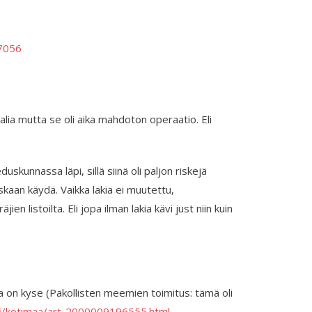
7056
ia mutta se oli aika mahdoton operaatio. Eli
skunnassa läpi, sillä siinä oli paljon riskejä
kaan käydä. Vaikka lakia ei muutettu,
 listoilta. Eli jopa ilman lakia kävi just niin kuin
a on kyse (Pakollisten meemien toimitus: tämä oli
fi/kotimaa/art-2000009196555.html