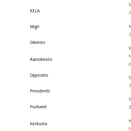
S
KELA
x
M
Migri
Oikeisto
V
t
Äärioikeisto
p
Oppositio
S
Presidentti
S
Puolueet
2
K
Keskusta
h