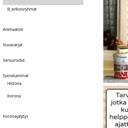
B_erikoisryhmät
Animaatiot
Kuvasarjat
Sensuroidut
Suosituimmat
Historia
Korona
Koronajäljitys