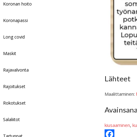
Koronan hoito
Koronapassi
Long covid
Maskit
Rajavalvonta
Lähteet
Rajoitukset
Maalittaminen:
Rokotukset
Avainsan
Salaliitot
kiusaaminen
, 
ku
Tartunnat