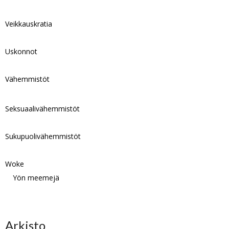
Veikkauskratia
Uskonnot
Vähemmistöt
Seksuaalivähemmistöt
Sukupuolivähemmistöt
Woke
Yön meemejä
Arkisto