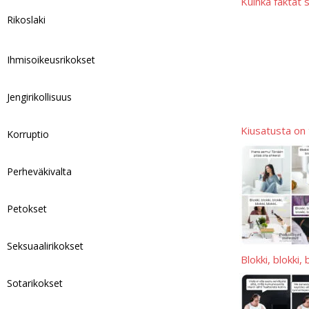
Kuinka faktat 
Rikoslaki
Ihmisoikeusrikokset
Jengirikollisuus
Kiusatusta on t
Korruptio
Perheväkivalta
Petokset
Seksuaalirikokset
Blokki, blokki,
Sotarikokset