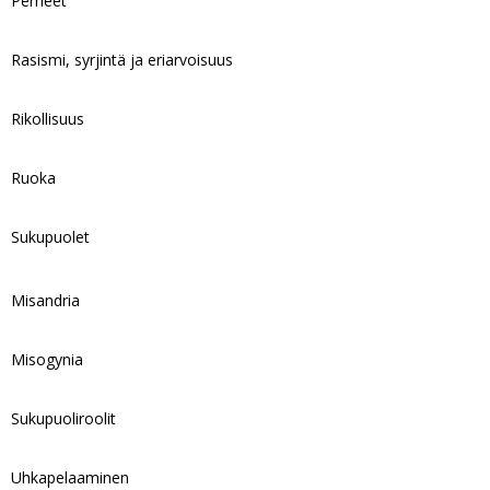
Perheet
Rasismi, syrjintä ja eriarvoisuus
Rikollisuus
Ruoka
Sukupuolet
Misandria
Misogynia
Sukupuoliroolit
Uhkapelaaminen