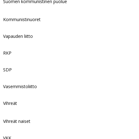
Suomen kommunistinen puolue
Kommunistinuoret
Vapauden liitto
RKP
SDP
Vasemmistoliitto
Vihreät
Vihreät naiset
VKK