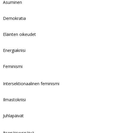
Asuminen
Demokratia
Eläinten oikeudet
Energiakriisi
Feminismi
Intersektionaalinen feminismi
Ilmastokriisi
Juhlapäivät
Itsenäisyyspäivä