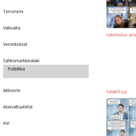
p
L
r
Terrorismi
i
e
n
Väkivalta
k
Valehtelun amm
Verorikokset
Sähkömarkkinalaki
Politiikka
Aktivismi
Salaliittoja
Aluevaltuutetut
AVI