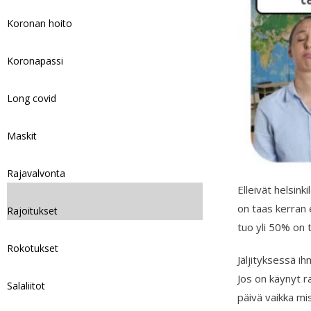
Koronan hoito
Koronapassi
Long covid
Maskit
Rajavalvonta
Elleivät helsin
on taas kerran 
Rajoitukset
tuo yli 50% on t
Rokotukset
Jäljityksessä ih
Jos on käynyt ra
Salaliitot
päivä vaikka mis