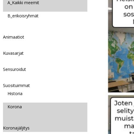
A_Kaikki meemit
B_erikoisryhmät
Animaatiot
Kuvasarjat
Sensuroidut
Suosituimmat
Historia
Korona
Koronajäljitys