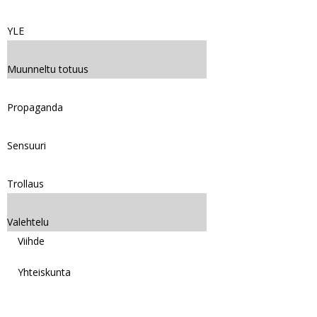
YLE
Muunneltu totuus
Propaganda
Sensuuri
Trollaus
Valehtelu
Viihde
Yhteiskunta