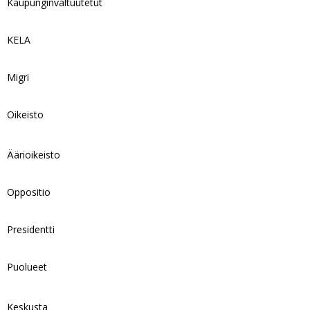
Kaupunginvaltuutetut
KELA
Migri
Oikeisto
Äärioikeisto
Oppositio
Presidentti
Puolueet
Keskusta