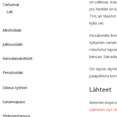
on vaikeaa. Kau
Tartunnat
Jos henkilö on 
Lait
THL:än tilastot
kyllä ole.
Alkoholilaki
Kesälomilla ihmi
nykyinen variant
Julkisuuslaki
rokotetut lapse
kansaa. Sairaal
Kansalaisaloitteet
On täysin älytön
Perustuslaki
pääpahista koro
Oikeus työhön
Lähteet
Sananvapaus
Meemin inspiro
salminen-nyt-o
Yhdenvertaisuus