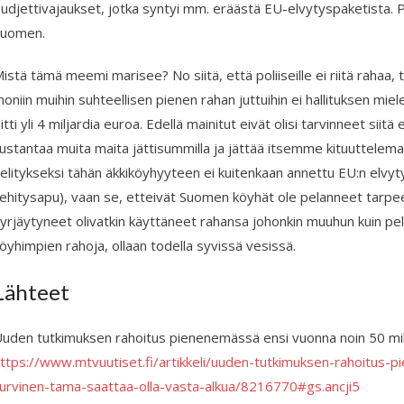
udjettivajaukset, jotka syntyi mm. eräästä EU-elvytyspaketista. P
Suomen.
istä tämä meemi marisee? No siitä, että poliiseille ei riitä rahaa, tiet
oniin muihin suhteellisen pienen rahan juttuihin ei hallituksen miel
iitti yli 4 miljardia euroa. Edellä mainitut eivät olisi tarvinneet sii
ustantaa muita maita jättisummilla ja jättää itsemme kituuttelemaa
elitykseksi tähän äkkiköyhyyteen ei kuitenkaan annettu EU:n elvyt
ehitysapu), vaan se, etteivät Suomen köyhät ole pelanneet tarpeeks
yrjäytyneet olivatkin käyttäneet rahansa johonkin muuhun kuin pela
öyhimpien rahoja, ollaan todella syvissä vesissä.
Lähteet
uden tutkimuksen rahoitus pienenemässä ensi vuonna noin 50 miljo
ttps://www.mtvuutiset.fi/artikkeli/uuden-tutkimuksen-rahoitus-
urvinen-tama-saattaa-olla-vasta-alkua/8216770#gs.ancji5