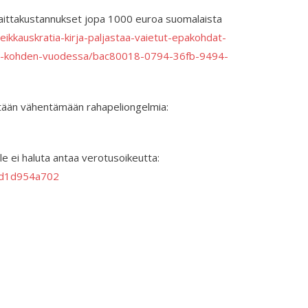
haittakustannukset jopa 1000 euroa suomalaista
eikkauskratia-kirja-paljastaa-vaietut-epakohdat-
ta-kohden-vuodessa/bac80018-0794-36fb-9494-
itään vähentämään rahapeliongelmia:
lle ei haluta antaa verotusoikeutta:
84d1d954a702