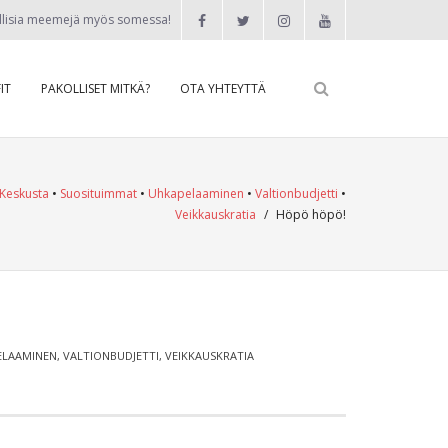
llisia meemejä myös somessa!
IT
PAKOLLISET MITKÄ?
OTA YHTEYTTÄ
Keskusta
•
Suosituimmat
•
Uhkapelaaminen
•
Valtionbudjetti
•
Veikkauskratia
/
Höpö höpö!
ELAAMINEN
,
VALTIONBUDJETTI
,
VEIKKAUSKRATIA