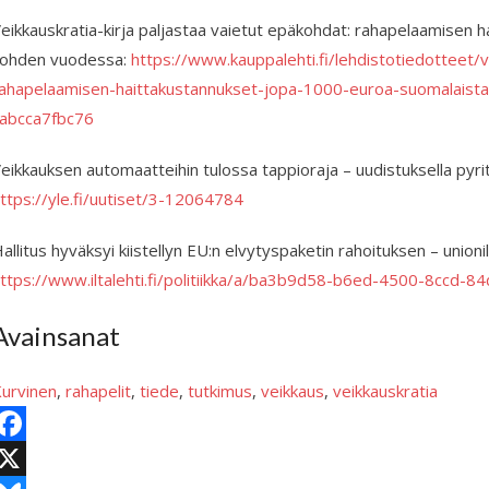
eikkauskratia-kirja paljastaa vaietut epäkohdat: rahapelaamisen 
ohden vuodessa:
https://www.kauppalehti.fi/lehdistotiedotteet/v
ahapelaamisen-haittakustannukset-jopa-1000-euroa-suomalais
abcca7fbc76
eikkauksen automaatteihin tulossa tappioraja – uudistuksella pyr
ttps://yle.fi/uutiset/3-12064784
allitus hyväksyi kiistellyn EU:n elvytyspaketin rahoituksen – unioni
ttps://www.iltalehti.fi/politiikka/a/ba3b9d58-b6ed-4500-8ccd-
Avainsanat
urvinen
, 
rahapelit
, 
tiede
, 
tutkimus
, 
veikkaus
, 
veikkauskratia