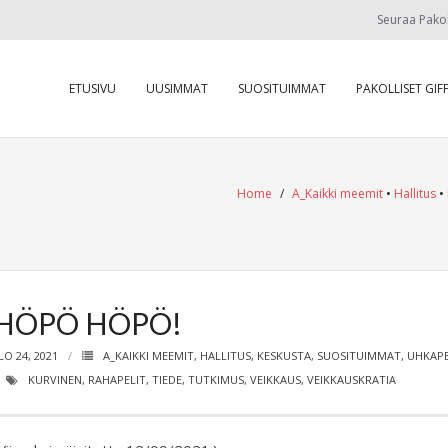
Seuraa Pako
ETUSIVU
UUSIMMAT
SUOSITUIMMAT
PAKOLLISET GIFF
Home
/
A_Kaikki meemit
•
Hallitus
•
HÖPÖ HÖPÖ!
LO 24, 2021
A_KAIKKI MEEMIT
,
HALLITUS
,
KESKUSTA
,
SUOSITUIMMAT
,
UHKAP
KURVINEN
,
RAHAPELIT
,
TIEDE
,
TUTKIMUS
,
VEIKKAUS
,
VEIKKAUSKRATIA