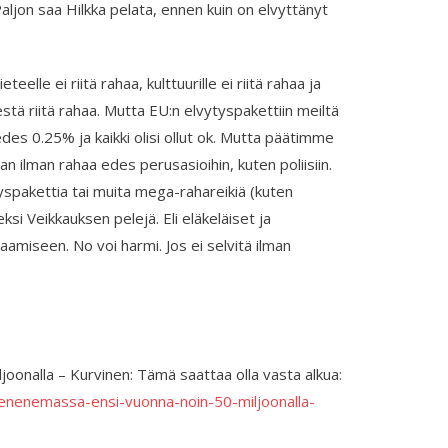
aljon saa Hilkka pelata, ennen kuin on elvyttänyt
eelle ei riitä rahaa, kulttuurille ei riitä rahaa ja
estä riitä rahaa. Mutta EU:n elvytyspakettiin meiltä
tä edes 0.25% ja kaikki olisi ollut ok. Mutta päätimme
n ilman rahaa edes perusasioihin, kuten poliisiin.
yspakettia tai muita mega-rahareikiä (kuten
i Veikkauksen pelejä. Eli eläkeläiset ja
amiseen. No voi harmi. Jos ei selvitä ilman
onalla – Kurvinen: Tämä saattaa olla vasta alkua:
pienenemassa-ensi-vuonna-noin-50-miljoonalla-