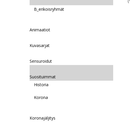
(
B_erikoisryhmät
Animaatiot
Kuvasarjat
Sensuroidut
Suosituimmat
Historia
Korona
Koronajäljitys