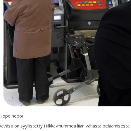
Höpö höpö!”
kävästi on syyllistetty Hilkka-mummoa liian vähästä pelaamisesta.