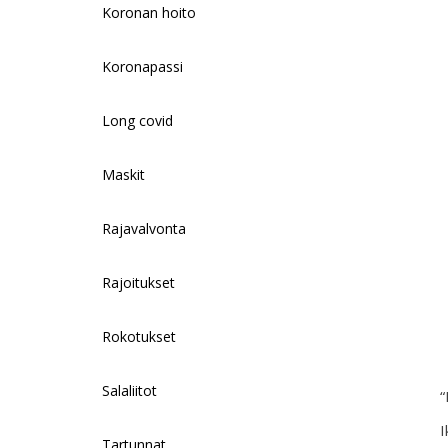
Koronan hoito
Koronapassi
Long covid
Maskit
Rajavalvonta
Rajoitukset
Rokotukset
Salaliitot
“
I
Tartunnat