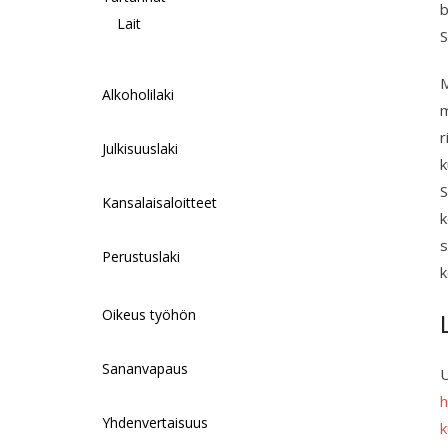
b
Lait
M
Alkoholilaki
m
r
Julkisuuslaki
k
S
Kansalaisaloitteet
k
s
Perustuslaki
k
Oikeus työhön
Sananvapaus
U
h
Yhdenvertaisuus
k