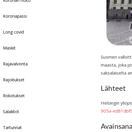
Koronan hoito
Koronapassi
Long covid
Maskit
Suomen valloitta
Rajavalvonta
maasta, joka pi
saksalaiselta an
Rajoitukset
Lähteet
Rokotukset
Helsingin yliop
905a-ed81dbf
Salaliitot
Avainsan
Tartunnat