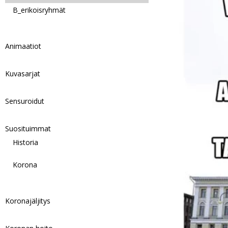
B_erikoisryhmät
Animaatiot
Kuvasarjat
Sensuroidut
Suosituimmat
Historia
Korona
Koronajäljitys