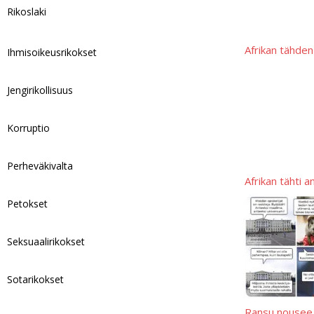
Rikoslaki
n
k
Afrikan tähden
Ihmisoikeusrikokset
Jengirikollisuus
Korruptio
Perheväkivalta
Afrikan tähti
Petokset
Seksuaalirikokset
Sotarikokset
Ransu nousee