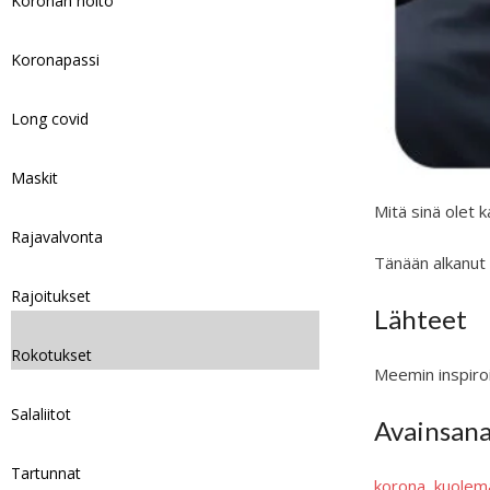
Koronan hoito
Koronapassi
Long covid
Maskit
Mitä sinä olet 
Rajavalvonta
Tänään alkanut 
Rajoitukset
Lähteet
Rokotukset
Meemin inspiroi
Salaliitot
Avainsan
Tartunnat
korona
, 
kuolem