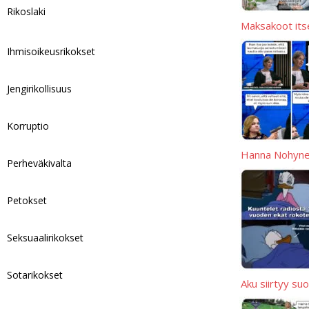
Rikoslaki
k
Maksakoot itse
Ihmisoikeusrikokset
Jengirikollisuus
Korruptio
Hanna Nohynek
Perheväkivalta
Petokset
Seksuaalirikokset
Sotarikokset
Aku siirtyy s