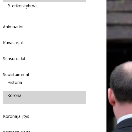
B_erikoisryhmät
Animaatiot
Kuvasarjat
Sensuroidut
Suosituimmat
Historia
Korona
Koronajäljitys