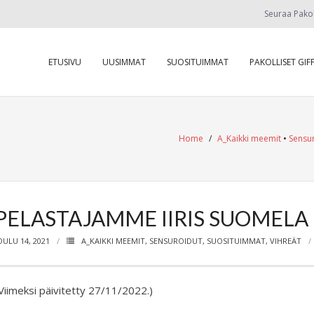
Seuraa Pako
ETUSIVU
UUSIMMAT
SUOSITUIMMAT
PAKOLLISET GIFF
Home
/
A_Kaikki meemit
•
Sensu
PELASTAJAMME IIRIS SUOMELA
OULU 14, 2021
A_KAIKKI MEEMIT
,
SENSUROIDUT
,
SUOSITUIMMAT
,
VIHREÄT
Viimeksi päivitetty 27/11/2022.)