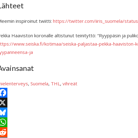
Lähteet
eemin inspiroinut twiitti:
https://twitter.com/iiris_suomela/st
ekka Haaviston koronalle altistunut teinityttö: “Ryyppäsin ja puli
ttps://www.seiska.fi/kotimaa/seiska-paljastaa-pekka-haaviston-ko
yypanneensa-ja
Avainsanat
ielenterveys
, 
Suomela
, 
THL
, 
vihreät
X
B
e
W