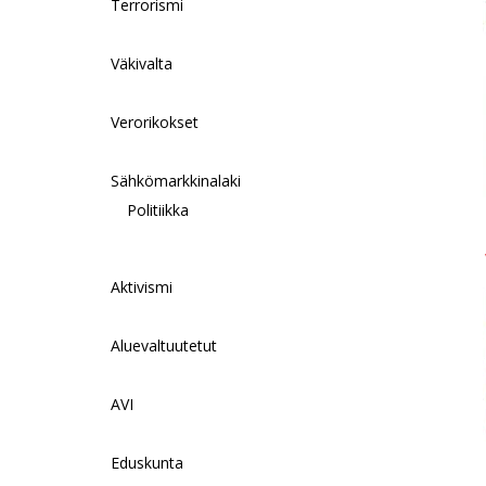
Terrorismi
Väkivalta
Verorikokset
Sähkömarkkinalaki
Politiikka
Aktivismi
Aluevaltuutetut
AVI
Eduskunta