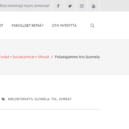
llisia meemejä myös somessa!
IT
PAKOLLISET MITKÄ?
OTA YHTEYTTÄ
roidut
•
Suosituimmat
•
Vihreät
/
Pelastajamme Iiris Suomela
MIELENTERVEYS
,
SUOMELA
,
THL
,
VIHREÄT