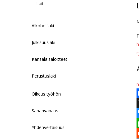
Lait
M
Alkoholilaki
P
Julkisuuslaki
h
r
Kansalaisaloitteet
Perustuslaki
m
Oikeus työhön
F
Sananvapaus
a
c
Yhdenvertaisuus
l