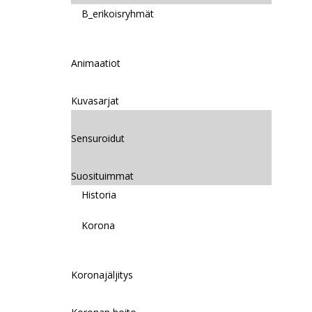
B_erikoisryhmät
Animaatiot
Kuvasarjat
Sensuroidut
Suosituimmat
Historia
Korona
Koronajäljitys