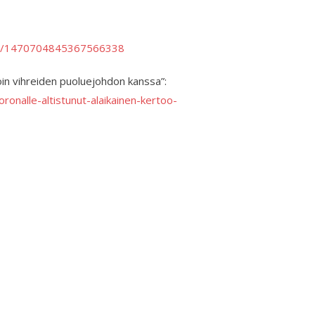
atus/1470704845367566338
koin vihreiden puoluejohdon kanssa”:
ronalle-altistunut-alaikainen-kertoo-