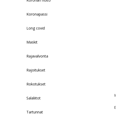
Koronan hoito
Koronapassi
Long covid
Maskit
Rajavalvonta
Rajoitukset
Rokotukset
I
Salaliitot
E
Tartunnat