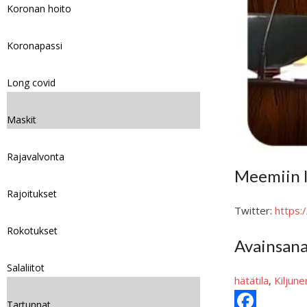
Koronan hoito
Koronapassi
Long covid
Maskit
Rajavalvonta
Meemiin l
Rajoitukset
Twitter:
https
Rokotukset
Avainsan
Salaliitot
hätätila
, 
Kiljune
Tartunnat