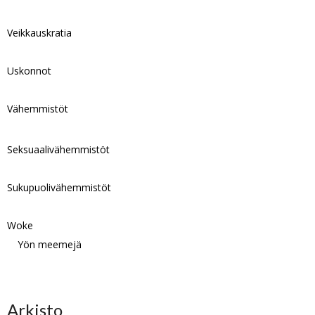
Veikkauskratia
Uskonnot
Vähemmistöt
Seksuaalivähemmistöt
Sukupuolivähemmistöt
Woke
Yön meemejä
Arkisto