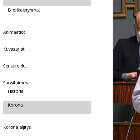
B_erikoisryhmät
Animaatiot
Kuvasarjat
Sensuroidut
Suosituimmat
Historia
Korona
Koronajäljitys