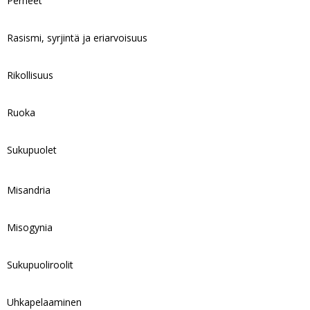
Perheet
Rasismi, syrjintä ja eriarvoisuus
Rikollisuus
Ruoka
Sukupuolet
Misandria
Misogynia
Sukupuoliroolit
Uhkapelaaminen