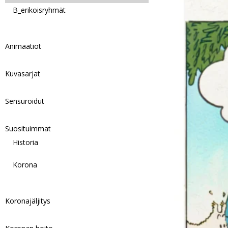
B_erikoisryhmät
Animaatiot
Kuvasarjat
Sensuroidut
Suosituimmat
Historia
Korona
Koronajäljitys