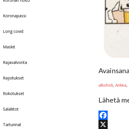
Koronan hoito
Koronapassi
Long covid
Maskit
Rajavalvonta
Avainsan
Rajoitukset
alkoholi
, 
Ankka
, 
Rokotukset
Lähetä me
Salaliitot
F
Tartunnat