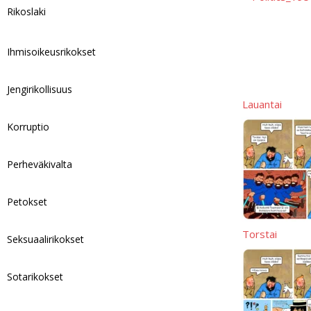
Rikoslaki
Ihmisoikeusrikokset
Jengirikollisuus
Lauantai
Korruptio
Perheväkivalta
Petokset
Torstai
Seksuaalirikokset
Sotarikokset