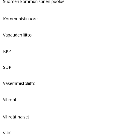
Suomen kommunistinen puolue
Kommunistinuoret
Vapauden liitto
RKP
SDP
Vasemmistoliitto
Vihreät
Vihreät naiset
VKK