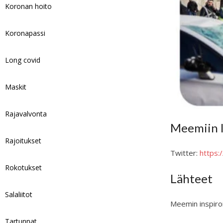
Koronan hoito
Koronapassi
Long covid
Maskit
Rajavalvonta
Meemiin l
Rajoitukset
Twitter:
https
Rokotukset
Lähteet
Salaliitot
Meemin inspiroi
Tartunnat