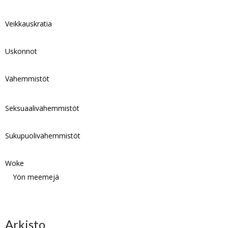
Veikkauskratia
Uskonnot
Vähemmistöt
Seksuaalivähemmistöt
Sukupuolivähemmistöt
Woke
Yön meemejä
Arkisto