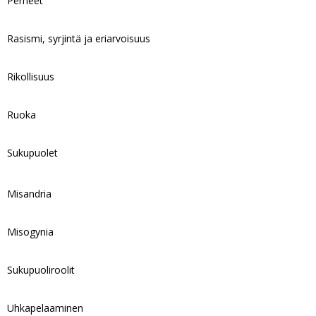
Perheet
Rasismi, syrjintä ja eriarvoisuus
Rikollisuus
Ruoka
Sukupuolet
Misandria
Misogynia
Sukupuoliroolit
Uhkapelaaminen