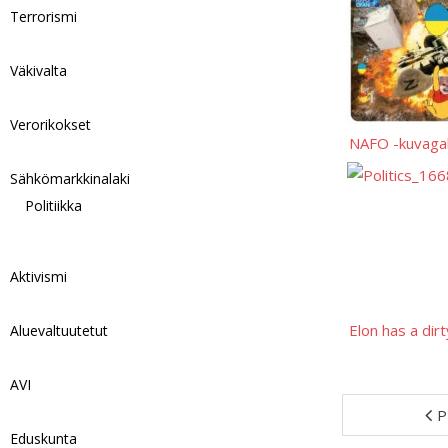
Terrorismi
Väkivalta
Verorikokset
NAFO -kuvagal
Sähkömarkkinalaki
Politiikka
Aktivismi
Elon has a dir
Aluevaltuutetut
AVI
P
Eduskunta