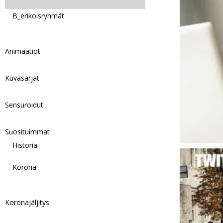
B_erikoisryhmät
Animaatiot
Kuvasarjat
Sensuroidut
Suosituimmat
Historia
Korona
Koronajäljitys