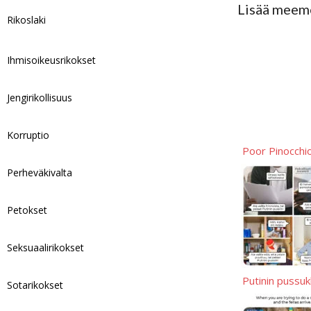
Lisää meem
k
k
s
d
a
o
S
Rikoslaki
y
A
i
i
p
h
p
t
l
y
a
Ihmisoikeusrikokset
p
L
r
Jengirikollisuus
i
e
n
Korruptio
k
Poor Pinocchi
Perheväkivalta
Petokset
Seksuaalirikokset
Putinin pussu
Sotarikokset