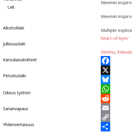
Meemin inspiroi
Lait
Meemin inspiroi
Alkoholilaki
Multiple explos
heart-of-kyiv/
Julkisuuslaki
Dimmu
, 
Enbus
Kansalaisaloitteet
F
Perustuslaki
a
X
c
B
Oikeus työhön
e
l
W
b
u
h
R
Sananvapaus
o
e
a
e
E
Yhdenvertaisuus
o
s
t
d
m
C