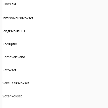
Rikoslaki
Ihmisoikeusrikokset
Jengirikollisuus
Korruptio
Perheväkivalta
Petokset
Seksuaalirikokset
Sotarikokset