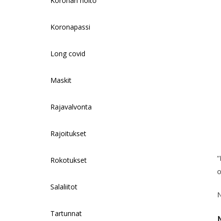
Koronan hoito
Koronapassi
Long covid
Maskit
Rajavalvonta
Rajoitukset
“
Rokotukset
o
Salaliitot
N
Tartunnat