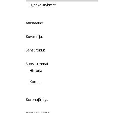
B_erikoisryhmät
Animaatiot
Kuvasarjat
Sensuroidut
Suosituimmat
Historia
Korona
Koronajäljitys