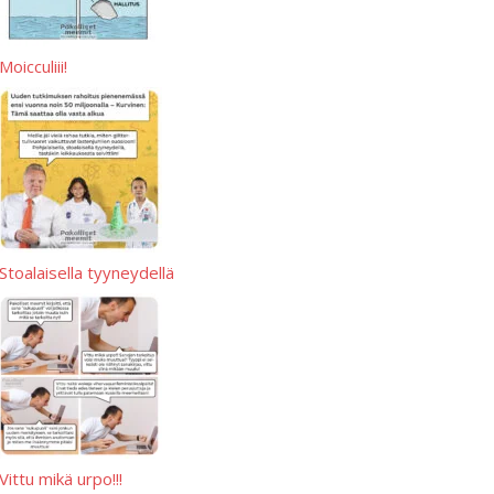
Moicculiii!
Stoalaisella tyyneydellä
Vittu mikä urpo!!!