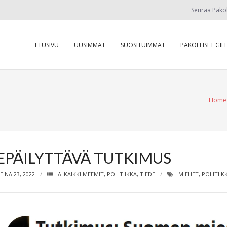
Seuraa Pako
ETUSIVU
UUSIMMAT
SUOSITUIMMAT
PAKOLLISET GIFF
Home
EPÄILYTTÄVÄ TUTKIMUS
EINÄ 23, 2022
A_KAIKKI MEEMIT
,
POLITIIKKA
,
TIEDE
MIEHET
,
POLITIIK