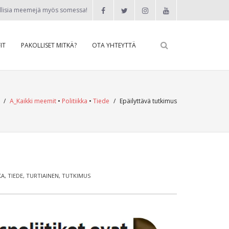
llisia meemejä myös somessa!
IT
PAKOLLISET MITKÄ?
OTA YHTEYTTÄ
/
A_Kaikki meemit
•
Politiikka
•
Tiede
/
Epäilyttävä tutkimus
KA
,
TIEDE
,
TURTIAINEN
,
TUTKIMUS