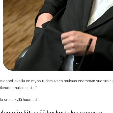
Miespoliitikoilla on myös tutkimuksen mukaan enemmän suotuisia pe
ikeudenmukaisuutta.”
o se on kyllä huomattu.
Meemiin liittyvää keskustelua somessa