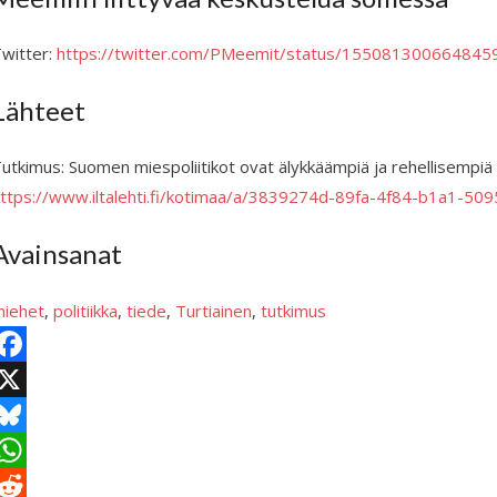
witter:
https://twitter.com/PMeemit/status/155081300664845
Lähteet
utkimus: Suomen miespoliitikot ovat älykkäämpiä ja rehellisempiä
ttps://www.iltalehti.fi/kotimaa/a/3839274d-89fa-4f84-b1a1-5
Avainsanat
iehet
, 
politiikka
, 
tiede
, 
Turtiainen
, 
tutkimus
X
B
e
W