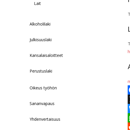
Lait
T
Alkoholilaki
Julkisuuslaki
T
h
Kansalaisaloitteet
Perustuslaki
m
Oikeus työhön
F
Sananvapaus
a
c
Yhdenvertaisuus
l