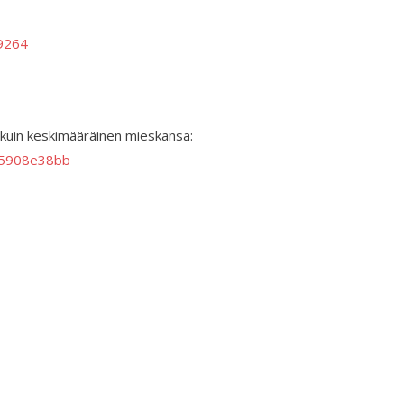
9264
 kuin keskimääräinen mieskansa:
095908e38bb