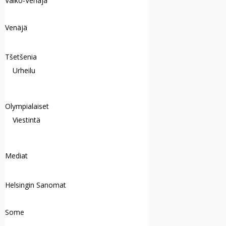
Valko-Venäjä
Venäjä
Tšetšenia
Urheilu
Olympialaiset
Viestintä
Mediat
Helsingin Sanomat
Some