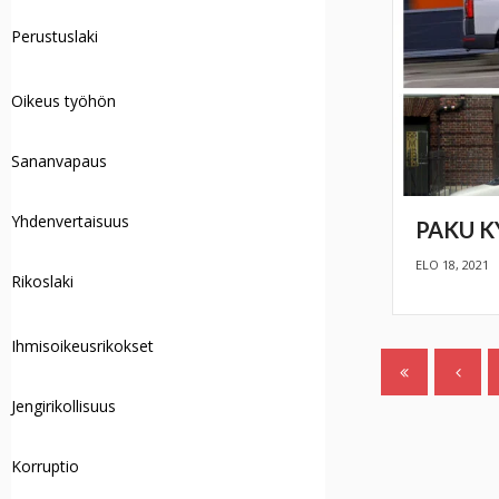
Perustuslaki
Oikeus työhön
Sananvapaus
Yhdenvertaisuus
PAKU K
ELO 18, 2021
Rikoslaki
Ihmisoikeusrikokset
Jengirikollisuus
Korruptio