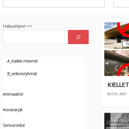
Hakuohjeet >>
A_Kaikki meemit
B_erikoisryhmät
KIELLE
Animaatiot
ELO 21, 2021
Kuvasarjat
Sensuroidut